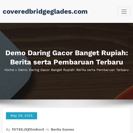
Skip
coveredbridgeglades.com
to
content
Demo Daring Gacor Banget Rupiah:
Berita serta Pembaruan Terbaru
Home
»
Demo Daring Gacor Banget Rupiah: Berita serta Pembaruan Terbaru
May 29, 2025
By
fOT8EJXjf0m8ov5
In
Berita Games