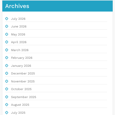
Archives
July 2026
June 2026
May 2026
April 2026
March 2026
February 2026
January 2026
December 2025
November 2025
October 2025
September 2025
August 2025
July 2025