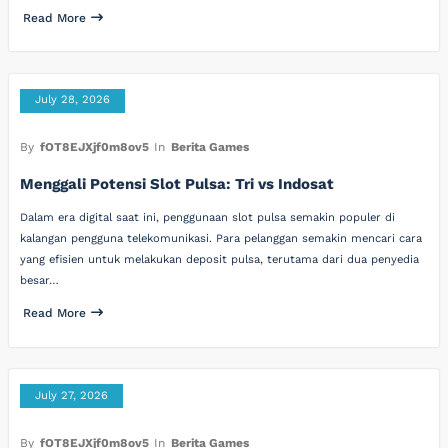
Read More
July 28, 2026
By
fOT8EJXjf0m8ov5
In
Berita Games
Menggali Potensi Slot Pulsa: Tri vs Indosat
Dalam era digital saat ini, penggunaan slot pulsa semakin populer di
kalangan pengguna telekomunikasi. Para pelanggan semakin mencari cara
yang efisien untuk melakukan deposit pulsa, terutama dari dua penyedia
besar…
Read More
July 27, 2026
By
fOT8EJXjf0m8ov5
In
Berita Games