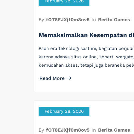
February 28, 2026
By
fOT8EJXjf0m8ov5
In
Berita Games
Memaksimalkan Kesempatan di W
Pada era teknologi saat ini, kegiatan perjud
karena adanya situs online, seperti warga
kemudahan akses, tetapi juga beraneka pe
Read More
February 28, 2026
By
fOT8EJXjf0m8ov5
In
Berita Games