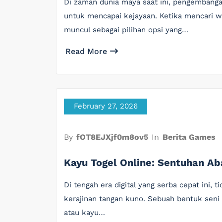
Di zaman dunia maya saat ini, pengembanga
untuk mencapai kejayaan. Ketika mencari 
muncul sebagai pilihan opsi yang…
Read More
February 27, 2026
By
fOT8EJXjf0m8ov5
In
Berita Games
Kayu Togel Online: Sentuhan Ab
Di tengah era digital yang serba cepat ini, 
kerajinan tangan kuno. Sebuah bentuk seni 
atau kayu…