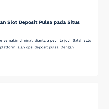
n Slot Deposit Pulsa pada Situs
ne semakin diminati diantara pecinta judi. Salah satu
latform ialah opsi deposit pulsa. Dengan