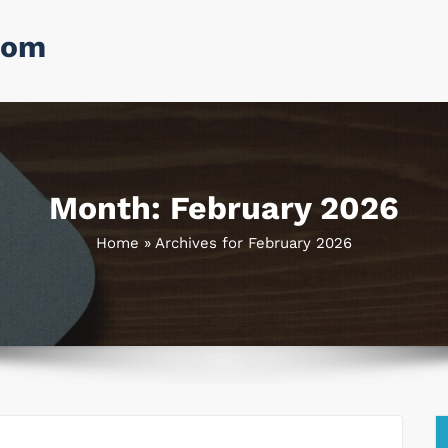
com
Month:
February 2026
Home
»
Archives for February 2026