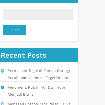
Search
Recent Posts
Permainan Togel di Zaman Daring:
Perubahan Game ke Togel Online
Fenomena Rubah 4d: Dari Hobi
Menjadi Bisnis
Menggali Potensi Slot Pulsa: Tri vs