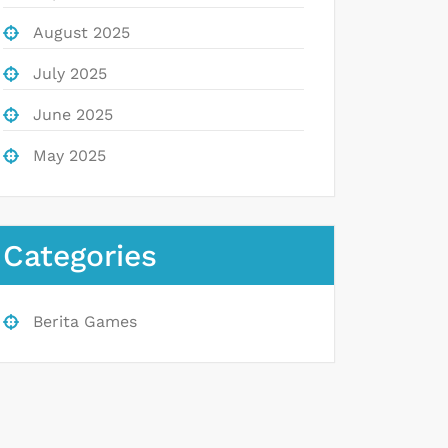
August 2025
July 2025
June 2025
May 2025
Categories
Berita Games