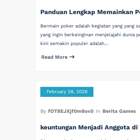
Panduan Lengkap Memainkan Po
Bermain poker adalah kegiatan yang yang s
yang ingin berkeinginan menjelajahi dunia p
kini semakin populer adalah…
Read More
February 28, 2026
By
fOT8EJXjf0m8ov5
In
Berita Games
keuntungan Menjadi Anggota di