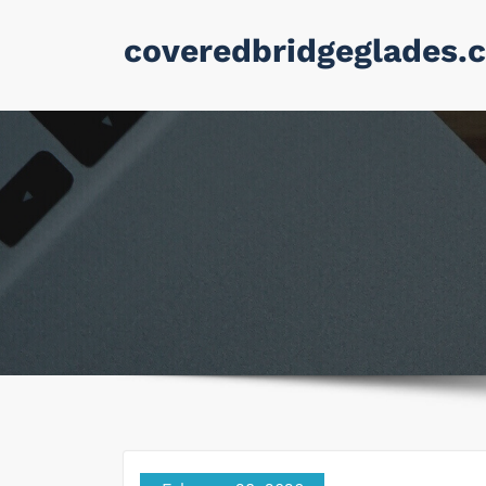
Skip
coveredbridgeglades.
to
content