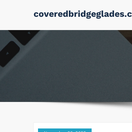
Skip
coveredbridgeglades.
to
content