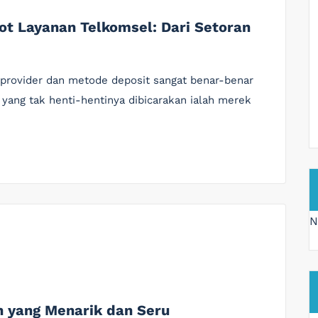
ot Layanan Telkomsel: Dari Setoran
n provider dan metode deposit sangat benar-benar
 yang tak henti-hentinya dibicarakan ialah merek
N
 yang Menarik dan Seru