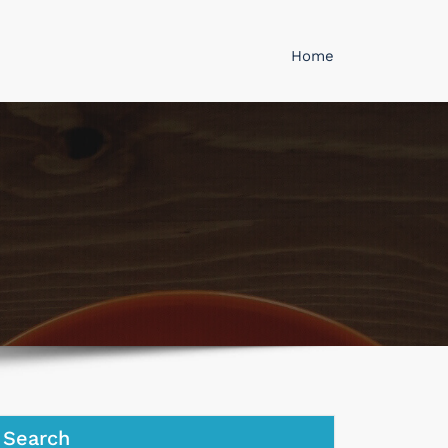
Home
Search