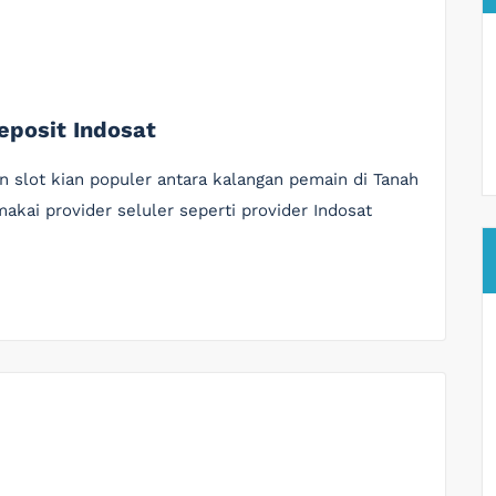
eposit Indosat
n slot kian populer antara kalangan pemain di Tanah
akai provider seluler seperti provider Indosat