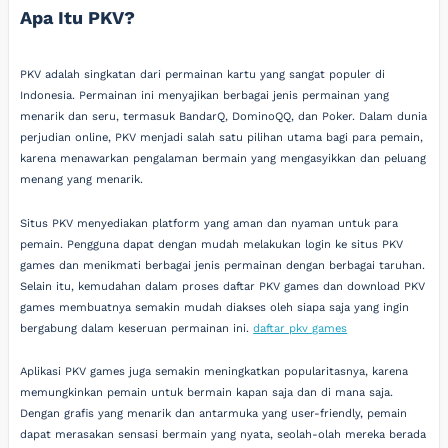
Apa Itu PKV?
PKV adalah singkatan dari permainan kartu yang sangat populer di
Indonesia. Permainan ini menyajikan berbagai jenis permainan yang
menarik dan seru, termasuk BandarQ, DominoQQ, dan Poker. Dalam dunia
perjudian online, PKV menjadi salah satu pilihan utama bagi para pemain,
karena menawarkan pengalaman bermain yang mengasyikkan dan peluang
menang yang menarik.
Situs PKV menyediakan platform yang aman dan nyaman untuk para
pemain. Pengguna dapat dengan mudah melakukan login ke situs PKV
games dan menikmati berbagai jenis permainan dengan berbagai taruhan.
Selain itu, kemudahan dalam proses daftar PKV games dan download PKV
games membuatnya semakin mudah diakses oleh siapa saja yang ingin
bergabung dalam keseruan permainan ini.
daftar pkv games
Aplikasi PKV games juga semakin meningkatkan popularitasnya, karena
memungkinkan pemain untuk bermain kapan saja dan di mana saja.
Dengan grafis yang menarik dan antarmuka yang user-friendly, pemain
dapat merasakan sensasi bermain yang nyata, seolah-olah mereka berada