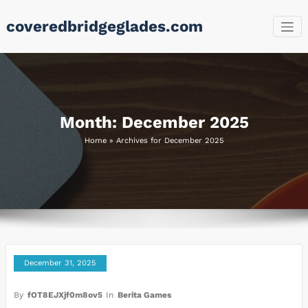
Skip
coveredbridgeglades.com
to
content
Month:
December 2025
Home
»
Archives for December 2025
December 31, 2025
By
fOT8EJXjf0m8ov5
In
Berita Games