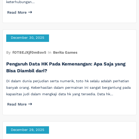
keterhubungan…
Read More
December 30, 2025
By
fOT8EJXjf0m8ov5
In
Berita Games
Pengaruh Data HK Pada Kemenangan: Apa Saja yang
Bisa Diambil dari?
Di dalam dunia perjudian serta numerik, toto hk selalu adalah perhatian
banyak orang. Keberhasilan dalam permainan ini sangat bergantung pada
kapasitas judi dalam mengkaji data hk yang tersedia. Data hk…
Read More
December 29, 2025