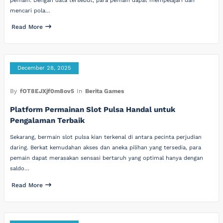
pemain. Dengan data tersebut, para pemain dapat mempelajari dan
mencari pola…
Read More
December 28, 2025
By
fOT8EJXjf0m8ov5
In
Berita Games
Platform Permainan Slot Pulsa Handal untuk
Pengalaman Terbaik
Sekarang, bermain slot pulsa kian terkenal di antara pecinta perjudian
daring. Berkat kemudahan akses dan aneka pilihan yang tersedia, para
pemain dapat merasakan sensasi bertaruh yang optimal hanya dengan
saldo…
Read More