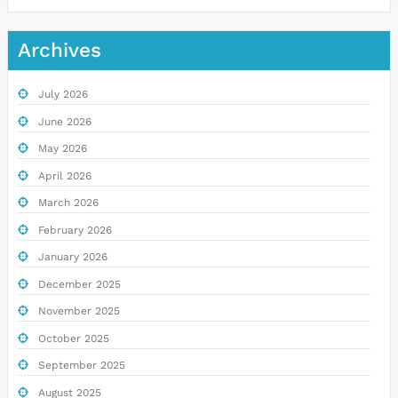
Archives
July 2026
June 2026
May 2026
April 2026
March 2026
February 2026
January 2026
December 2025
November 2025
October 2025
September 2025
August 2025