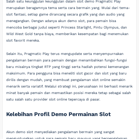
Salah satu keunggulan keunggulan dalam slot demo Pragmatic Play
merupakan beragamnya tema serta cara bermain yang. Mulai dari tema-
slot fantasi, setiap game dirancang secara grafik yang dan audio yang
menegangkan. Dengan adanya akun demo slot, para pemain bisa
mencoba berbagai judul seperti Princess Starlight, Pintu Olympus, dan
Wild West Gold tanpa biaya, memberikan kesempatan bagi menemukan
slot favorit mereka.
Selain itu, Pragmatic Play terus mengupdate serta menyempurnakan
pengalaman bermain para pemain dengan menambahkan fungsi-fungsi
baru misalnya tingkat RTP yang tinggi serta hadiah potensi kemenangan
maksimum. Para pengguna bisa meneliti slot gacor dan slot yang baru
dirilis dengan mudah, yang membuat pengalaman slot online semakin
menarik serta variatif. Melalui strategi ini, perusahaan ini berhasil menarik
minat banyak pemain dan memastikan posisi mereka tetap sebagai salah
satu salah satu provider slot online tepercaya di pasar.
Kelebihan Profil Demo Permainan Slot
Akun demo slot menyediakan pengalaman bermain yang sangat
menguntungkan untuk para pemain baru maupun yang berpengalaman.