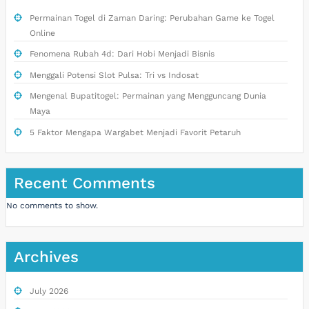
Permainan Togel di Zaman Daring: Perubahan Game ke Togel
Online
Fenomena Rubah 4d: Dari Hobi Menjadi Bisnis
Menggali Potensi Slot Pulsa: Tri vs Indosat
Mengenal Bupatitogel: Permainan yang Mengguncang Dunia
Maya
5 Faktor Mengapa Wargabet Menjadi Favorit Petaruh
Recent Comments
No comments to show.
Archives
July 2026