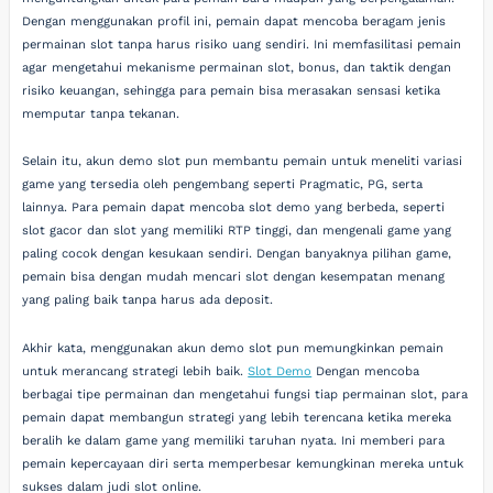
Dengan menggunakan profil ini, pemain dapat mencoba beragam jenis
permainan slot tanpa harus risiko uang sendiri. Ini memfasilitasi pemain
agar mengetahui mekanisme permainan slot, bonus, dan taktik dengan
risiko keuangan, sehingga para pemain bisa merasakan sensasi ketika
memputar tanpa tekanan.
Selain itu, akun demo slot pun membantu pemain untuk meneliti variasi
game yang tersedia oleh pengembang seperti Pragmatic, PG, serta
lainnya. Para pemain dapat mencoba slot demo yang berbeda, seperti
slot gacor dan slot yang memiliki RTP tinggi, dan mengenali game yang
paling cocok dengan kesukaan sendiri. Dengan banyaknya pilihan game,
pemain bisa dengan mudah mencari slot dengan kesempatan menang
yang paling baik tanpa harus ada deposit.
Akhir kata, menggunakan akun demo slot pun memungkinkan pemain
untuk merancang strategi lebih baik.
Slot Demo
Dengan mencoba
berbagai tipe permainan dan mengetahui fungsi tiap permainan slot, para
pemain dapat membangun strategi yang lebih terencana ketika mereka
beralih ke dalam game yang memiliki taruhan nyata. Ini memberi para
pemain kepercayaan diri serta memperbesar kemungkinan mereka untuk
sukses dalam judi slot online.