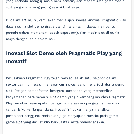
yang berbeda, menguji nasib para pemain, dan menemukan game mesin
slot yang mana yang paling sesuai buat saya.
Di dalam artikel ini, kami akan menjelajahi inovasi-inovasi Pragmatic Play
dalam dunia slot demo gratis dan gimana hal ini dapat membantu
pemain dalam memahami aspek-aspek perjudian mesin slot di dunia
maya dengan lebih dalam baik.
Inovasi Slot Demo oleh Pragmatic Play yang
Inovatif
Perusahaan Pragmatic Play telah menjadi salah satu pelopor dalam
sektor gaming melalui menawarkan inovasi yang menarik di dunia demo
slot. Dengan pemanfaatan beragam komponen yang memberikan
kenyamanan para pemain, slot demo yang dikembangkan oleh Pragmatic
Play memberi kesempatan pengguna merasakan pengalaman bermain
tanpa risiko kehilangan dana. Inovasi ini bukan hanya menaikkan
partisipasi pengguna, melainkan juga menyajikan mereka pada game-
game slot yang dari studio berkualitas serta menyenangkan.