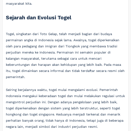
masyarakat kita.
Sejarah dan Evolusi Togel
Togel, singkatan dari Toto Gelap, telah menjadi bagian dari budaya
permainan angka di Indonesia sejak lama. Awalnya, togel diperkenalkan
oleh para pedagang dan imigran dari Tiongkok yang membawa tradisi
perjudian mereka ke Indonesia. Permainan ini semakin populer di
kalangan masyarakat, terutama sebagai cara untuk mencari
keberuntungan dan harapan akan kehidupan yang lebih baik. Pada masa
itu, togel dimainkan secara informal dan tidak terdaftar secara resmi oleh
pemerintah.
Seiring berjalannya waktu, togel mulai mengalami evolusi. Pemerintah
Indonesia mengakui keberadaan togel dan mulai melakukan regulasi untuk
mengontrol perjudian ini. Dengan adanya pengelolaan yang lebih baik,
togel diperkenalkan dengan sistem yang lebih terstruktur, seperti togel
hongkong dan togel singapore. Keduanya menjadi terkenal dan menarik
perhatian banyak orang, tidak hanya di Indonesia, tetapi juga di beberapa
negara lain, menjadi simbol dari industri perjudian resmi.