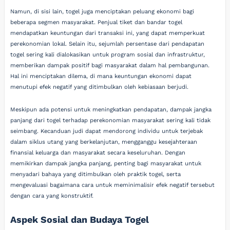
Namun, di sisi lain, togel juga menciptakan peluang ekonomi bagi
beberapa segmen masyarakat. Penjual tiket dan bandar togel
mendapatkan keuntungan dari transaksi ini, yang dapat memperkuat
perekonomian lokal. Selain itu, sejumlah persentase dari pendapatan
togel sering kali dialokasikan untuk program sosial dan infrastruktur,
memberikan dampak positif bagi masyarakat dalam hal pembangunan.
Hal ini menciptakan dilema, di mana keuntungan ekonomi dapat
menutupi efek negatif yang ditimbulkan oleh kebiasaan berjudi.
Meskipun ada potensi untuk meningkatkan pendapatan, dampak jangka
panjang dari togel terhadap perekonomian masyarakat sering kali tidak
seimbang. Kecanduan judi dapat mendorong individu untuk terjebak
dalam siklus utang yang berkelanjutan, mengganggu kesejahteraan
finansial keluarga dan masyarakat secara keseluruhan. Dengan
memikirkan dampak jangka panjang, penting bagi masyarakat untuk
menyadari bahaya yang ditimbulkan oleh praktik togel, serta
mengevaluasi bagaimana cara untuk meminimalisir efek negatif tersebut
dengan cara yang konstruktif.
Aspek Sosial dan Budaya Togel