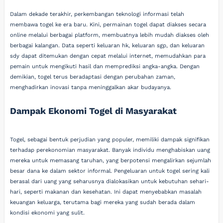
Dalam dekade terakhir, perkembangan teknologi informasi telah
membawa togel ke era baru. Kini, permainan togel dapat diakses secara
online melalui berbagai platform, membuatnya lebih mudah diakses oleh
berbagai kalangan. Data seperti keluaran hk, keluaran sgp, dan keluaran
sdy dapat ditemukan dengan cepat melalui internet, memudahkan para
pemain untuk mengikuti hasil dan memprediksi angka-angka. Dengan
demikian, togel terus beradaptasi dengan perubahan zaman,
menghadirkan inovasi tanpa meninggalkan akar budayanya.
Dampak Ekonomi Togel di Masyarakat
Togel, sebagai bentuk perjudian yang populer, memiliki dampak signifikan
terhadap perekonomian masyarakat. Banyak individu menghabiskan uang
mereka untuk memasang taruhan, yang berpotensi mengalirkan sejumlah
besar dana ke dalam sektor informal. Pengeluaran untuk togel sering kali
berasal dari uang yang seharusnya dialokasikan untuk kebutuhan sehari-
hari, seperti makanan dan kesehatan. Ini dapat menyebabkan masalah
keuangan keluarga, terutama bagi mereka yang sudah berada dalam
kondisi ekonomi yang sulit.