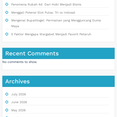
Fenomena Rubah 4d: Dari Hobi Menjadi Bisnis
Menggali Potensi Slot Pulsa: Tri vs Indosat
Mengenal Bupatitogel: Permainan yang Mengguncang Dunia
Maya
5 Faktor Mengapa Wargabet Menjadi Favorit Petaruh
Recent Comments
No comments to show.
Archives
July 2026
June 2026
May 2026