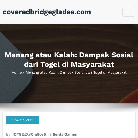
Skip
coveredbridgeglades.com
to
content
Menang atau Kalah: Dampak Sosial
dari Togel di Masyarakat
Home
»
Menang atau Kalah: Dampak Sosial dari Togel di Masyarakat
June 27, 2025
By
fOT8EJXjf0m8ov5
In
Berita Games