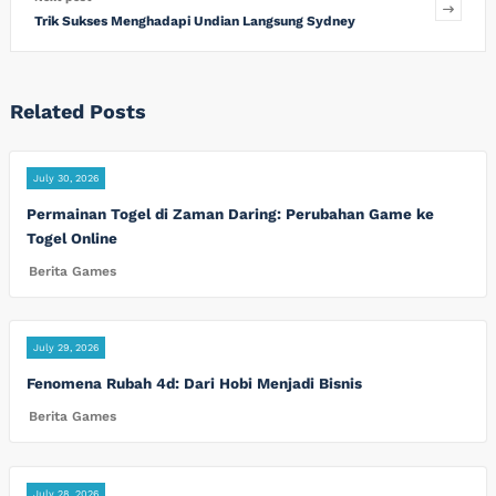
Trik Sukses Menghadapi Undian Langsung Sydney
Related Posts
July 30, 2026
Permainan Togel di Zaman Daring: Perubahan Game ke
Togel Online
Berita Games
July 29, 2026
Fenomena Rubah 4d: Dari Hobi Menjadi Bisnis
Berita Games
July 28, 2026