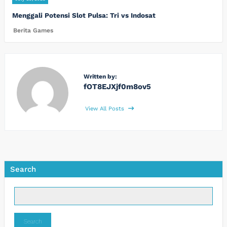
Menggali Potensi Slot Pulsa: Tri vs Indosat
Berita Games
Written by:
fOT8EJXjf0m8ov5
View All Posts
Search
Search