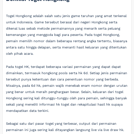
Togel Hongkong adalah salah satu jenis game taruhan yang amat terkenal
untuk Indonesia. Game tersebut berasal dari negeri Hongkong serta
dikenal luas sebab metode permainannya yang menarik serta peluang
kemenangan yang menggoda bagi para peserta. Pada togel Hongkong,
pemain memilih nomor dalam beberapa rentang angka tertentu, biasanya
antara satu hingga delapan, serta menanti hasil keluaran yang ditentukan
oleh pihak acara.
Pada togel HK, terdapat beberapa variasi permainan yang dapat dapat
dimainkan, termasuk hongkong pools serta hk 6d. Setiap jenis permainan
tersebut punya ketentuan dan cara penentuan nomor yang berbeda.
Misalnya, pada 6d hk, pemain wajib menebak enam nomor dengan urutan
yang benar untuk meraih penghargaan besar. Selain, keluaran dari togel
Hongkong sering kali ditunggu-tunggu oleh para pemain, sehingga banyak
sekali yang meneliti informasi hk togel dan rekapitulasi hasil hk supaya
mendapatkan data terkini.
Sebagai satu dari pasar togel yang terbesar, output dari permainan
permainan ini juga sering kali ditayangkan langsung live via live draw hk.