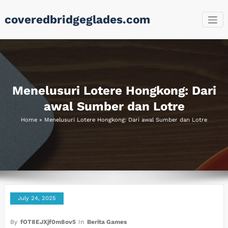
Skip
coveredbridgeglades.com
to
content
Menelusuri Lotere Hongkong: Dari
awal Sumber dan Lotre
Home
»
Menelusuri Lotere Hongkong: Dari awal Sumber dan Lotre
July 24, 2025
By
fOT8EJXjf0m8ov5
In
Berita Games