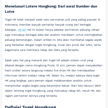
Menelusuri Lotere Hongkong: Dari awal Sumber dan
Lotre
Togel HK telah menjadi salah satu permainan judi yang paling populer di
Indonesia, memikat banyak perhatian banyak orang dari berbagai
kalangan.
HK 6D
Hal ini bukan hanya sekedar permainan peluang, tetapi
juga mencakup berbagai data dan analisis mendalam untuk meningkatkan
peluang kemenangan. Dalam artikel ini, kita akan membahas segala aspek
yang berkaitan dengan togel Hongkong, mulai dari pools dan lotto, serta
bagaimana cara membaca rekap dan data yang tersedia.
Salah satu hal yang menarik dari togel HK adalah sistem undi yang
dikenal dengan nama Hongkong Pools. Di sini, pemain dapat menyaksikan
hasil undian secara langsung melalui live draw HK dan mendapatkan
informasi terkini melalui rekap HK. Selain itu, melalui adanya data togel
HK yang lengkap, para pemain dapat melaksanakan analisis untuk
menentukan angka-angka yang berpotensi keluar. Mari kita telusuri lebih
dalam tentang togel Hongkong, yang mencakup rekap 6D, result HK, dan
ragam permainan lainnya yang tersedia.
Definisi Togel Hongkong