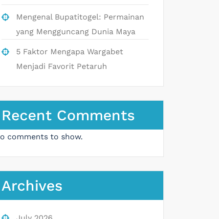
Mengenal Bupatitogel: Permainan
yang Mengguncang Dunia Maya
5 Faktor Mengapa Wargabet
Menjadi Favorit Petaruh
Recent Comments
o comments to show.
Archives
July 2026