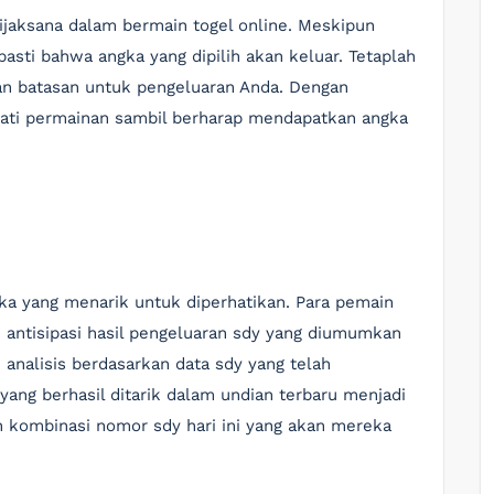
bijaksana dalam bermain togel online. Meskipun
asti bahwa angka yang dipilih akan keluar. Tetaplah
n batasan untuk pengeluaran Anda. Dengan
ati permainan sambil berharap mendapatkan angka
gka yang menarik untuk diperhatikan. Para pemain
antisipasi hasil pengeluaran sdy yang diumumkan
 analisis berdasarkan data sdy yang telah
ang berhasil ditarik dalam undian terbaru menjadi
 kombinasi nomor sdy hari ini yang akan mereka