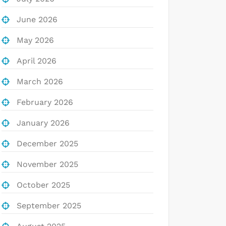
June 2026
May 2026
April 2026
March 2026
February 2026
January 2026
December 2025
November 2025
October 2025
September 2025