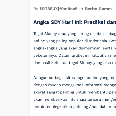
By
fOT8EJXjf0m8ov5
In
Berita Games
Angka SDY Hari Ini: Prediksi da
Togel Sidney atau yang sering disebut seba
online yang paling populer di Indonesia. Se
angka-angka yang akan diumumkan, serta m
sebelumnya. Dalam artikel ini, kita akan m
dan hasil keluaran togel Sidney yang bisa m
Dengan berbagai situs togel online yang m
dengan mudah mengakses informasi mengen
akurat sangat penting untuk membantu pe
akan memberikan informasi terbaru mengenai
untuk meningkatkan peluang Anda dalam me