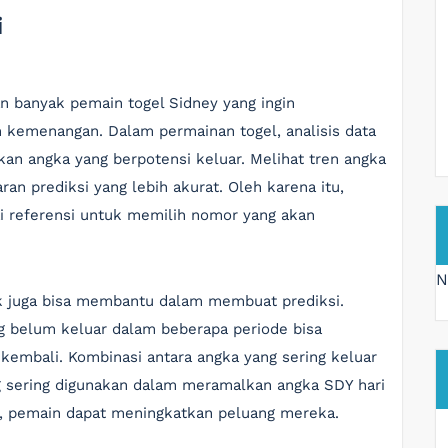
i
an banyak pemain togel Sidney yang ingin
 kemenangan. Dalam permainan togel, analisis data
n angka yang berpotensi keluar. Melihat tren angka
n prediksi yang lebih akurat. Oleh karena itu,
 referensi untuk memilih nomor yang akan
N
tik juga bisa membantu dalam membuat prediksi.
 belum keluar dalam beberapa periode bisa
 kembali. Kombinasi antara angka yang sering keluar
ng sering digunakan dalam meramalkan angka SDY hari
a, pemain dapat meningkatkan peluang mereka.