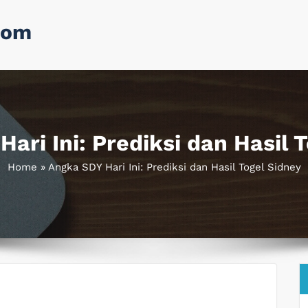
com
ari Ini: Prediksi dan Hasil 
Home
»
Angka SDY Hari Ini: Prediksi dan Hasil Togel Sidney