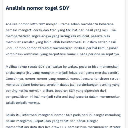
Analisis nomor togel SDY
Analisis nomor lotto SDY menjadi utama sebab membantu beberapa
pemain mengerti corak dan tren yang terlihat dari hasil yang lalu. Jika
memperhatikan angka-angka yang sering kali muncul, peserta bisa
membuat ramalan yang lebih lebih berinformasi. Di dalam setiap hasil
undi, nomor-nomor tersebut memberikan indikasi perihal kemungkinan
kombinasi-kombinasi yang berpotensi muncul pada periode selanjutnya.
Melihat rekap result SDY dari waktu ke waktu, peserta bisa menemukan
angka-angka jitu yang mungkin menjadi fokus dari game mereka sendiri.
Contohnya, nomor-nomor yang muncul muncul secara konsisten terus-
menerus dalam beberapa terakhir dapat jadi pertimbangan penting yang
penting ketika memilih pilihan. Bocoran SDY yang diperoleh dari
penganalisisan ini kali menjadi referensi bagi peserta dalam merumuskan
taktik terbaik mereka.
Selain itu, informasi mengenai nomor SDY pada hari ini sangat menolong
dalam mengambil keputusan yang tepat dan benar. Dengan
memanfaatkan data dari live draw SDY, pemain bisa merumuskan strategi