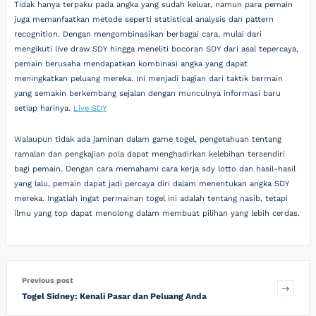
Tidak hanya terpaku pada angka yang sudah keluar, namun para pemain
juga memanfaatkan metode seperti statistical analysis dan pattern
recognition. Dengan mengombinasikan berbagai cara, mulai dari
mengikuti live draw SDY hingga meneliti bocoran SDY dari asal tepercaya,
pemain berusaha mendapatkan kombinasi angka yang dapat
meningkatkan peluang mereka. Ini menjadi bagian dari taktik bermain
yang semakin berkembang sejalan dengan munculnya informasi baru
setiap harinya.
Live SDY
Walaupun tidak ada jaminan dalam game togel, pengetahuan tentang
ramalan dan pengkajian pola dapat menghadirkan kelebihan tersendiri
bagi pemain. Dengan cara memahami cara kerja sdy lotto dan hasil-hasil
yang lalu, pemain dapat jadi percaya diri dalam menentukan angka SDY
mereka. Ingatlah ingat permainan togel ini adalah tentang nasib, tetapi
ilmu yang top dapat menolong dalam membuat pilihan yang lebih cerdas.
Previous post
Togel Sidney: Kenali Pasar dan Peluang Anda