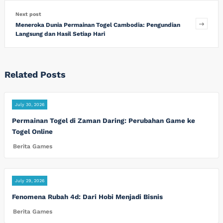
Next post
Meneroka Dunia Permainan Togel Cambodia: Pengundian
Langsung dan Hasil Setiap Hari
Related Posts
July 30, 2026
Permainan Togel di Zaman Daring: Perubahan Game ke
Togel Online
Berita Games
July 29, 2026
Fenomena Rubah 4d: Dari Hobi Menjadi Bisnis
Berita Games