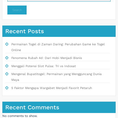
Search
Recent Posts
Permainan Togel di Zaman Daring: Perubahan Game ke Togel
Online
Fenomena Rubah 4d: Dari Hobi Menjadi Bisnis
Menggali Potensi Slot Pulsa: Tri vs Indosat
Mengenal Bupatitogel: Permainan yang Mengguncang Dunia
Maya
5 Faktor Mengapa Wargabet Menjadi Favorit Petaruh
Recent Comments
No comments to show.