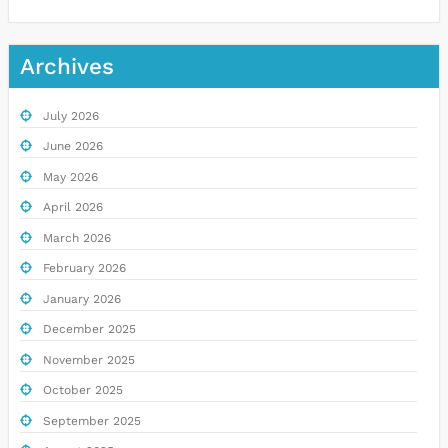
Archives
July 2026
June 2026
May 2026
April 2026
March 2026
February 2026
January 2026
December 2025
November 2025
October 2025
September 2025