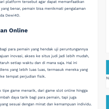
ri platform tersebut agar dapat memanfaatkan
 yang benar, pemain bisa menikmati pengalaman
ada Dewi4D.
an Online
agi para pemain yang hendak uji peruntungannya
juan inovasi, akses ke situs judi jadi lebih mudah,
ruh setiap waktu dan di mana saja. Hal ini
ens yang lebih luas luas, termasuk mereka yang
ke tempat perjudian fisik.
N
k tipe game menarik, dari game slot online hingga
ambah daya tarik bagi para pemain, tapi juga
ang sesuai dengan minat dan kemampuan individu.