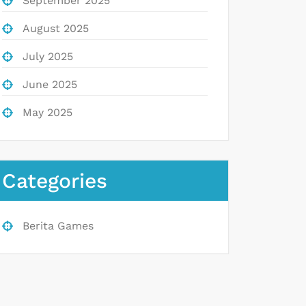
September 2025
August 2025
July 2025
June 2025
May 2025
Categories
Berita Games