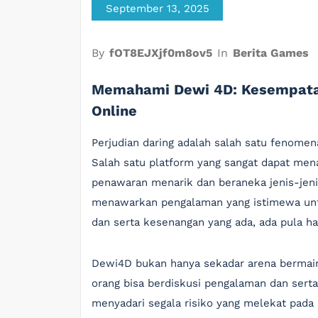
September 13, 2025
By
fOT8EJXjf0m8ov5
In
Berita Games
Memahami Dewi 4D: Kesempatan
Online
Perjudian daring adalah salah satu fenomena
Salah satu platform yang sangat dapat men
penawaran menarik dan beraneka jenis-jeni
menawarkan pengalaman yang istimewa unt
dan serta kesenangan yang ada, ada pula h
Dewi4D bukan hanya sekadar arena bermain
orang bisa berdiskusi pengalaman dan serta
menyadari segala risiko yang melekat pada 