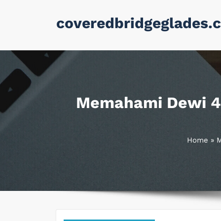
Skip
coveredbridgeglades.
to
content
Memahami Dewi 4D
Home
»
M