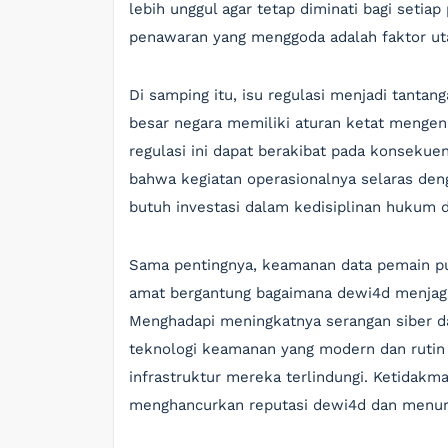
lebih unggul agar tetap diminati bagi setia
penawaran yang menggoda adalah faktor u
Di samping itu, isu regulasi menjadi tantan
besar negara memiliki aturan ketat mengena
regulasi ini dapat berakibat pada konseku
bahwa kegiatan operasionalnya selaras deng
butuh investasi dalam kedisiplinan hukum d
Sama pentingnya, keamanan data pemain pu
amat bergantung bagaimana dewi4d menjaga 
Menghadapi meningkatnya serangan siber da
teknologi keamanan yang modern dan ruti
infrastruktur mereka terlindungi. Ketida
menghancurkan reputasi dewi4d dan menuru