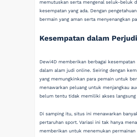
memutuskan serta mengenal seluk-beluk da
kesempatan yang ada. Dengan pengetahuan
bermain yang aman serta menyenangkan p
Kesempatan dalam Perjudi
Dewi4D memberikan berbagai kesempatan b
dalam alam judi online. Seiring dengan kema
yang memungkinkan para pemain untuk berta
menawarkan peluang untuk menjangkau audi
belum tentu tidak memiliki akses langsung 
Di samping itu, situs ini menawarkan banya
pertaruhan sport. Variasi ini tak hanya men
memberikan untuk menemukan permainan y