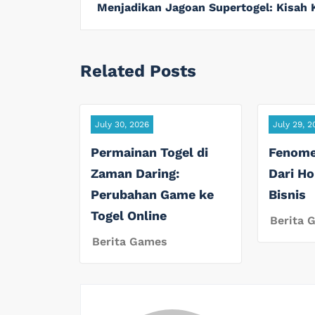
Menjadikan Jagoan Supertogel: Kisah K
Related Posts
July 30, 2026
July 29, 2
Permainan Togel di
Fenome
Zaman Daring:
Dari Ho
Perubahan Game ke
Bisnis
Togel Online
Berita 
Berita Games