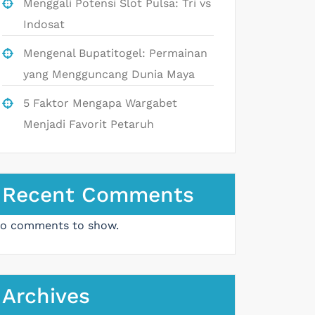
Menggali Potensi Slot Pulsa: Tri vs
Indosat
Mengenal Bupatitogel: Permainan
yang Mengguncang Dunia Maya
5 Faktor Mengapa Wargabet
Menjadi Favorit Petaruh
Recent Comments
o comments to show.
Archives