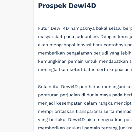
Prospek Dewi4D
Futur Dewi 4D nampaknya bakal selalu ber
masyarakat pada judi online. Dengan kemaju
akan mengadopsi inovasi baru contohnya pe
memberikan pengalaman berjudi yang lebih 
kemungkinan pemain untuk mendapatkan sa
meningkatkan keterlibatan serta kepuasan 
Selain itu, Dewi4D pun harus menangani ken
peraturan perjudian di dunia maya pada berb
menjadi kesempatan dalam rangka mencipt
memprioritaskan transparansi serta memast
yang berlaku, Dewi4D bisa menguatkan posi
memberikan edukasi pemain tentang judi r