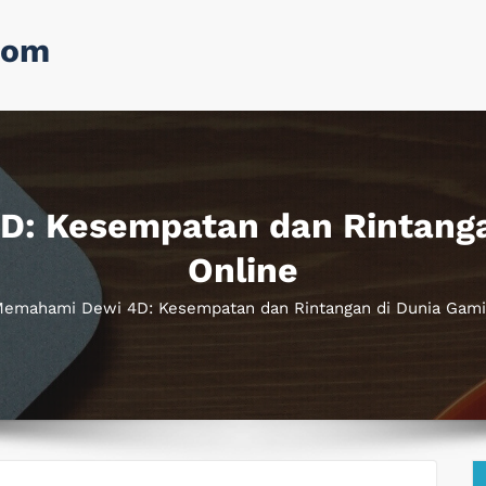
com
: Kesempatan dan Rintanga
Online
emahami Dewi 4D: Kesempatan dan Rintangan di Dunia Gami