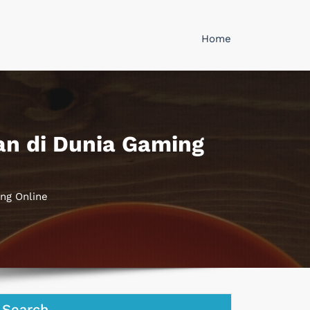
Home
n di Dunia Gaming
ng Online
Search