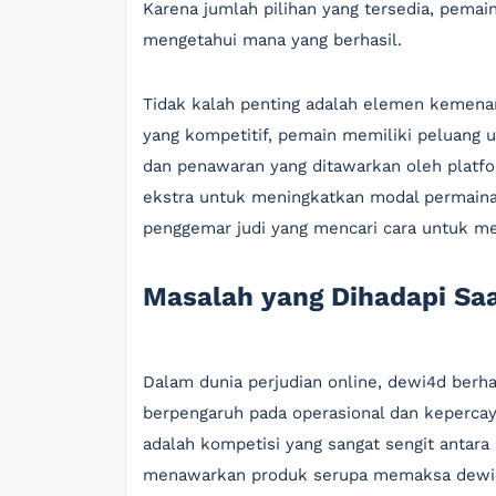
Karena jumlah pilihan yang tersedia, pema
mengetahui mana yang berhasil.
Tidak kalah penting adalah elemen kemena
yang kompetitif, pemain memiliki peluang 
dan penawaran yang ditawarkan oleh platfo
ekstra untuk meningkatkan modal permaina
penggemar judi yang mencari cara untuk m
Masalah yang Dihadapi Saa
Dalam dunia perjudian online, dewi4d berh
berpengaruh pada operasional dan kepercay
adalah kompetisi yang sangat sengit antara
menawarkan produk serupa memaksa dewi4d