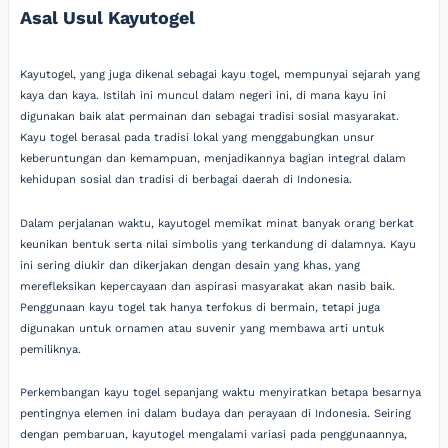
Asal Usul Kayutogel
Kayutogel, yang juga dikenal sebagai kayu togel, mempunyai sejarah yang
kaya dan kaya. Istilah ini muncul dalam negeri ini, di mana kayu ini
digunakan baik alat permainan dan sebagai tradisi sosial masyarakat.
Kayu togel berasal pada tradisi lokal yang menggabungkan unsur
keberuntungan dan kemampuan, menjadikannya bagian integral dalam
kehidupan sosial dan tradisi di berbagai daerah di Indonesia.
Dalam perjalanan waktu, kayutogel memikat minat banyak orang berkat
keunikan bentuk serta nilai simbolis yang terkandung di dalamnya. Kayu
ini sering diukir dan dikerjakan dengan desain yang khas, yang
merefleksikan kepercayaan dan aspirasi masyarakat akan nasib baik.
Penggunaan kayu togel tak hanya terfokus di bermain, tetapi juga
digunakan untuk ornamen atau suvenir yang membawa arti untuk
pemiliknya.
Perkembangan kayu togel sepanjang waktu menyiratkan betapa besarnya
pentingnya elemen ini dalam budaya dan perayaan di Indonesia. Seiring
dengan pembaruan, kayutogel mengalami variasi pada penggunaannya,