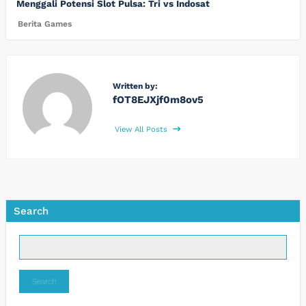
Menggali Potensi Slot Pulsa: Tri vs Indosat
Berita Games
Written by:
fOT8EJXjf0m8ov5
View All Posts
Search
Search