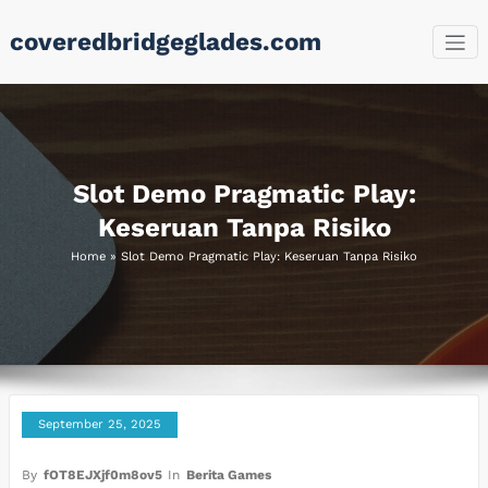
Skip
coveredbridgeglades.com
to
content
Slot Demo Pragmatic Play:
Keseruan Tanpa Risiko
Home
»
Slot Demo Pragmatic Play: Keseruan Tanpa Risiko
September 25, 2025
By
fOT8EJXjf0m8ov5
In
Berita Games