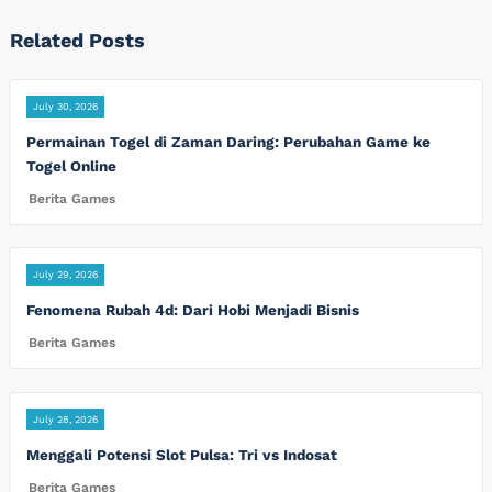
Related Posts
July 30, 2026
Permainan Togel di Zaman Daring: Perubahan Game ke
Togel Online
Berita Games
July 29, 2026
Fenomena Rubah 4d: Dari Hobi Menjadi Bisnis
Berita Games
July 28, 2026
Menggali Potensi Slot Pulsa: Tri vs Indosat
Berita Games