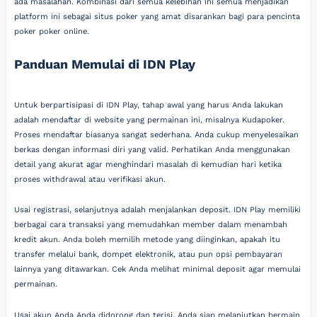
ada masalahan. Kombinasi dari semua kelebihan ini semua menjadikan
platform ini sebagai situs poker yang amat disarankan bagi para pencinta
poker poker online.
Panduan Memulai di IDN Play
Untuk berpartisipasi di IDN Play, tahap awal yang harus Anda lakukan
adalah mendaftar di website yang permainan ini, misalnya Kudapoker.
Proses mendaftar biasanya sangat sederhana. Anda cukup menyelesaikan
berkas dengan informasi diri yang valid. Perhatikan Anda menggunakan
detail yang akurat agar menghindari masalah di kemudian hari ketika
proses withdrawal atau verifikasi akun.
Usai registrasi, selanjutnya adalah menjalankan deposit. IDN Play memiliki
berbagai cara transaksi yang memudahkan member dalam menambah
kredit akun. Anda boleh memilih metode yang diinginkan, apakah itu
transfer melalui bank, dompet elektronik, atau pun opsi pembayaran
lainnya yang ditawarkan. Cek Anda melihat minimal deposit agar memulai
permainan.
Usai akun Anda Anda didorong dan terisi, Anda siap melanjutkan bermain.