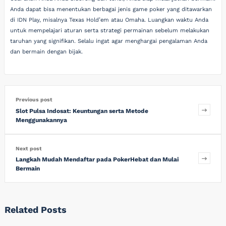
Anda dapat bisa menentukan berbagai jenis game poker yang ditawarkan
di IDN Play, misalnya Texas Hold’em atau Omaha. Luangkan waktu Anda
untuk mempelajari aturan serta strategi permainan sebelum melakukan
taruhan yang signifikan. Selalu ingat agar menghargai pengalaman Anda
dan bermain dengan bijak.
Previous post
Slot Pulsa Indosat: Keuntungan serta Metode
Menggunakannya
Next post
Langkah Mudah Mendaftar pada PokerHebat dan Mulai
Bermain
Related Posts