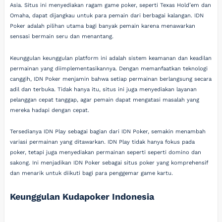
Asia. Situs ini menyediakan ragam game poker, seperti Texas Hold’em dan
Omaha, dapat dijangkau untuk para pemain dari berbagai kalangan. IDN
Poker adalah pilihan utama bagi banyak pemain karena menawarkan
sensasi bermain seru dan menantang.
Keunggulan keunggulan platform ini adalah sistem keamanan dan keadilan
permainan yang diimplementasikannya. Dengan memanfaatkan teknologi
canggih, IDN Poker menjamin bahwa setiap permainan berlangsung secara
adil dan terbuka. Tidak hanya itu, situs ini juga menyediakan layanan
pelanggan cepat tanggap, agar pemain dapat mengatasi masalah yang
mereka hadapi dengan cepat.
Tersedianya IDN Play sebagai bagian dari IDN Poker, semakin menambah
variasi permainan yang ditawarkan. IDN Play tidak hanya fokus pada
poker, tetapi juga menyediakan permainan seperti seperti domino dan
sakong. Ini menjadikan IDN Poker sebagai situs poker yang komprehensif
dan menarik untuk diikuti bagi para penggemar game kartu.
Keunggulan Kudapoker Indonesia