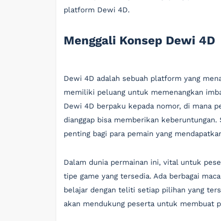
platform Dewi 4D.
Menggali Konsep Dewi 4D
Dewi 4D adalah sebuah platform yang men
memiliki peluang untuk memenangkan imbal
Dewi 4D berpaku kepada nomor, di mana pe
dianggap bisa memberikan keberuntungan. S
penting bagi para pemain yang mendapatkan
Dalam dunia permainan ini, vital untuk pes
tipe game yang tersedia. Ada berbagai macam
belajar dengan teliti setiap pilihan yang te
akan mendukung peserta untuk membuat pilih