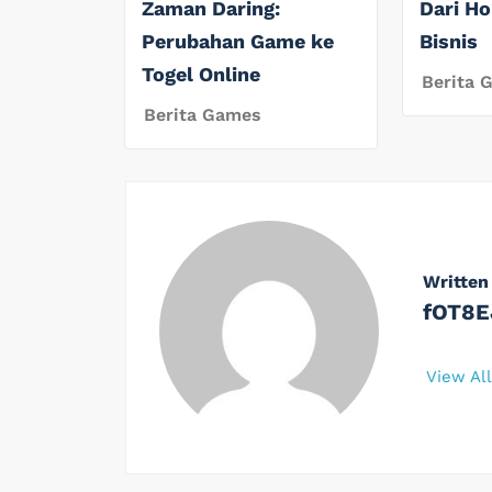
Zaman Daring:
Dari Ho
Perubahan Game ke
Bisnis
Togel Online
Berita 
Berita Games
Written
fOT8E
View Al