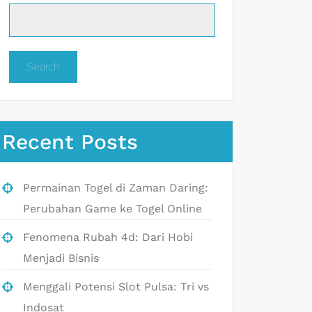
Search
Recent Posts
Permainan Togel di Zaman Daring:
Perubahan Game ke Togel Online
Fenomena Rubah 4d: Dari Hobi
Menjadi Bisnis
Menggali Potensi Slot Pulsa: Tri vs
Indosat