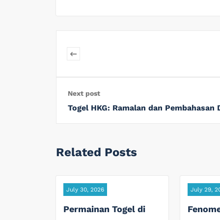
Next post
Togel HKG: Ramalan dan Pembahasan D
Related Posts
July 30, 2026
July 29, 2
Permainan Togel di
Fenome