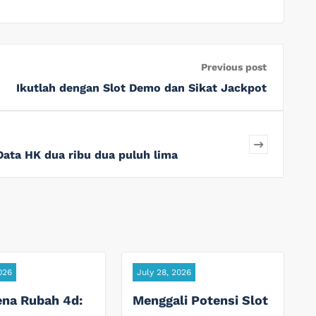
Previous post
Ikutlah dengan Slot Demo dan Sikat Jackpot
ata HK dua ribu dua puluh lima
026
July 28, 2026
na Rubah 4d:
Menggali Potensi Slot