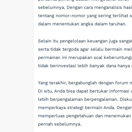
sebelumnya. Dengan cara menganalisis has
tentang nomor-nomor yang sering terlihat se
dalam menentukan angka dalam taruhan.
Selain itu pengelolaan keuangan juga sanga
serta tidak tergoda agar selalu bermain mel
permainan ini merupakan soal keberuntunga
tidak berinvestasi lebih banyak dana hanya
Yang terakhir, bergabunglah dengan forum
Di situ, Anda bisa dapat bertukar informas
lebih berpengalaman berpengalaman. Diskus
memperkaya strategi bermain Anda. Dengan 
memperluas pengetahuan dan menemukan b
pernah sebelumnya.