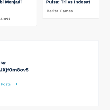
bi Menjadi
Pulsa: Tri vs Indosat
Berita Games
Games
 by:
JXjf0m8ov5
l Posts