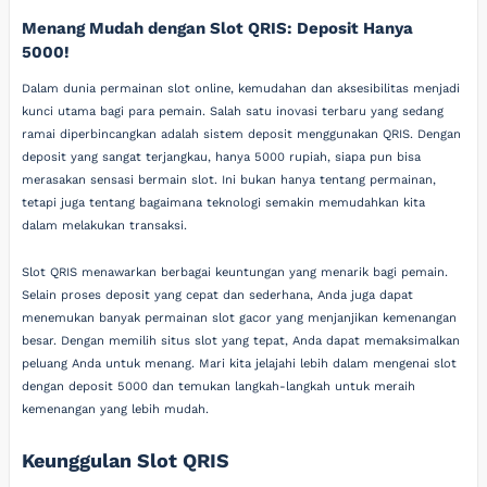
Menang Mudah dengan Slot QRIS: Deposit Hanya
5000!
Dalam dunia permainan slot online, kemudahan dan aksesibilitas menjadi
kunci utama bagi para pemain. Salah satu inovasi terbaru yang sedang
ramai diperbincangkan adalah sistem deposit menggunakan QRIS. Dengan
deposit yang sangat terjangkau, hanya 5000 rupiah, siapa pun bisa
merasakan sensasi bermain slot. Ini bukan hanya tentang permainan,
tetapi juga tentang bagaimana teknologi semakin memudahkan kita
dalam melakukan transaksi.
Slot QRIS menawarkan berbagai keuntungan yang menarik bagi pemain.
Selain proses deposit yang cepat dan sederhana, Anda juga dapat
menemukan banyak permainan slot gacor yang menjanjikan kemenangan
besar. Dengan memilih situs slot yang tepat, Anda dapat memaksimalkan
peluang Anda untuk menang. Mari kita jelajahi lebih dalam mengenai slot
dengan deposit 5000 dan temukan langkah-langkah untuk meraih
kemenangan yang lebih mudah.
Keunggulan Slot QRIS