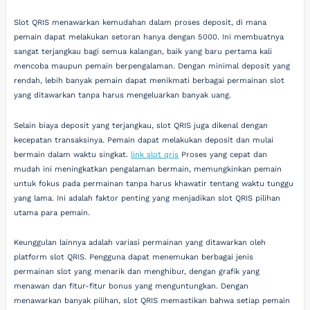
Slot QRIS menawarkan kemudahan dalam proses deposit, di mana
pemain dapat melakukan setoran hanya dengan 5000. Ini membuatnya
sangat terjangkau bagi semua kalangan, baik yang baru pertama kali
mencoba maupun pemain berpengalaman. Dengan minimal deposit yang
rendah, lebih banyak pemain dapat menikmati berbagai permainan slot
yang ditawarkan tanpa harus mengeluarkan banyak uang.
Selain biaya deposit yang terjangkau, slot QRIS juga dikenal dengan
kecepatan transaksinya. Pemain dapat melakukan deposit dan mulai
bermain dalam waktu singkat.
link slot qris
Proses yang cepat dan
mudah ini meningkatkan pengalaman bermain, memungkinkan pemain
untuk fokus pada permainan tanpa harus khawatir tentang waktu tunggu
yang lama. Ini adalah faktor penting yang menjadikan slot QRIS pilihan
utama para pemain.
Keunggulan lainnya adalah variasi permainan yang ditawarkan oleh
platform slot QRIS. Pengguna dapat menemukan berbagai jenis
permainan slot yang menarik dan menghibur, dengan grafik yang
menawan dan fitur-fitur bonus yang menguntungkan. Dengan
menawarkan banyak pilihan, slot QRIS memastikan bahwa setiap pemain