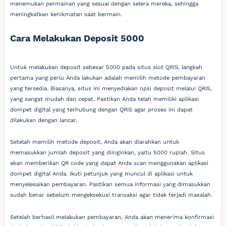
menemukan permainan yang sesuai dengan selera mereka, sehingga
meningkatkan kenikmatan saat bermain.
Cara Melakukan Deposit 5000
Untuk melakukan deposit sebesar 5000 pada situs slot QRIS, langkah
pertama yang perlu Anda lakukan adalah memilih metode pembayaran
yang tersedia. Biasanya, situs ini menyediakan opsi deposit melalui QRIS,
yang sangat mudah dan cepat. Pastikan Anda telah memiliki aplikasi
dompet digital yang terhubung dengan QRIS agar proses ini dapat
dilakukan dengan lancar.
Setelah memilih metode deposit, Anda akan diarahkan untuk
memasukkan jumlah deposit yang diinginkan, yaitu 5000 rupiah. Situs
akan memberikan QR code yang dapat Anda scan menggunakan aplikasi
dompet digital Anda. Ikuti petunjuk yang muncul di aplikasi untuk
menyelesaikan pembayaran. Pastikan semua informasi yang dimasukkan
sudah benar sebelum mengeksekusi transaksi agar tidak terjadi masalah.
Setelah berhasil melakukan pembayaran, Anda akan menerima konfirmasi