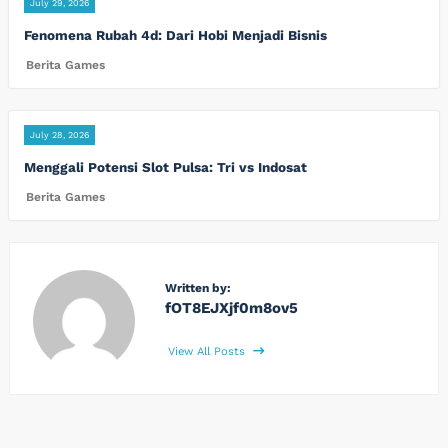
July 29, 2026
Fenomena Rubah 4d: Dari Hobi Menjadi Bisnis
Berita Games
July 28, 2026
Menggali Potensi Slot Pulsa: Tri vs Indosat
Berita Games
Written by:
fOT8EJXjf0m8ov5
View All Posts