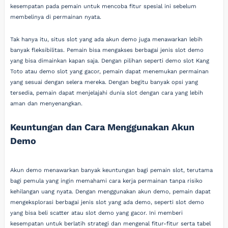
kesempatan pada pemain untuk mencoba fitur spesial ini sebelum
membelinya di permainan nyata.
Tak hanya itu, situs slot yang ada akun demo juga menawarkan lebih
banyak fleksibilitas. Pemain bisa mengakses berbagai jenis slot demo
yang bisa dimainkan kapan saja. Dengan pilihan seperti demo slot Kang
Toto atau demo slot yang gacor, pemain dapat menemukan permainan
yang sesuai dengan selera mereka. Dengan begitu banyak opsi yang
tersedia, pemain dapat menjelajahi dunia slot dengan cara yang lebih
aman dan menyenangkan.
Keuntungan dan Cara Menggunakan Akun
Demo
Akun demo menawarkan banyak keuntungan bagi pemain slot, terutama
bagi pemula yang ingin memahami cara kerja permainan tanpa risiko
kehilangan uang nyata. Dengan menggunakan akun demo, pemain dapat
mengeksplorasi berbagai jenis slot yang ada demo, seperti slot demo
yang bisa beli scatter atau slot demo yang gacor. Ini memberi
kesempatan untuk berlatih strategi dan mengenal fitur-fitur serta tabel