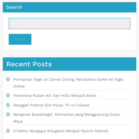
Search
Search
Recent Posts
Permainan Togel di Zaman Daring: Perubahan Game ke Togel
Online
Fenomena Rubah 4d: Dari Hobi Menjadi Bisnis
Menggali Potensi Slot Pulsa: Tri vs Indosat
Mengenal Bupatitogel: Permainan yang Mengguncang Dunia
Maya
5 Faktor Mengapa Wargabet Menjadi Favorit Petaruh