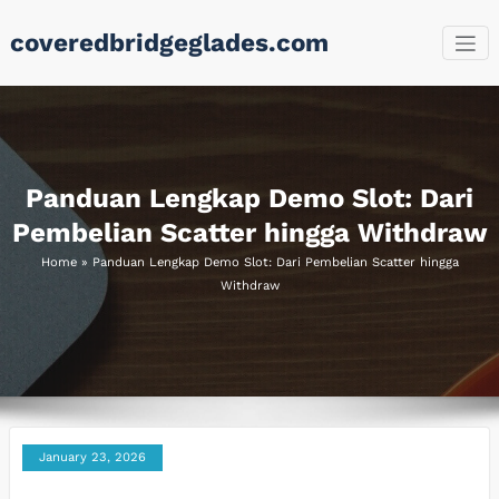
Skip
coveredbridgeglades.com
to
content
Panduan Lengkap Demo Slot: Dari
Pembelian Scatter hingga Withdraw
Home
»
Panduan Lengkap Demo Slot: Dari Pembelian Scatter hingga
Withdraw
January 23, 2026