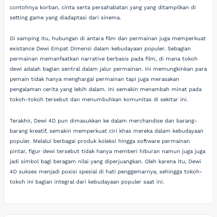
contohnya korban, cinta serta persahabatan yang yang ditampilkan di
setting game yang diadaptasi dari sinema.
Di samping itu, hubungan di antara film dan permainan juga memperkuat
existance Dewi Empat Dimensi dalam kebudayaan populer. Sebagian
permainan memanfaatkan narrative berbasis pada film, di mana tokoh
dewi adalah bagian sentral dalam jalur permainan. Ini memungkinkan para
pemain tidak hanya menghargai permainan tapi juga merasakan
pengalaman cerita yang lebih dalam. Ini semakin menambah minat pada
tokoh-tokoh tersebut dan menumbuhkan komunitas di sekitar ini.
Terakhir, Dewi 4D pun dimasukkan ke dalam merchandise dan barang-
barang kreatif, semakin memperkuat ciri khas mereka dalam kebudayaan
populer. Melalui berbagai produk koleksi hingga software permainan
pintar, figur dewi tersebut tidak hanya memberi hiburan namun juga juga
jadi simbol bagi beragam nilai yang diperjuangkan. Oleh karena itu, Dewi
4D sukses menjadi posisi spesial di hati penggemarnya, sehingga tokoh-
tokoh ini bagian integral dari kebudayaan populer saat ini.