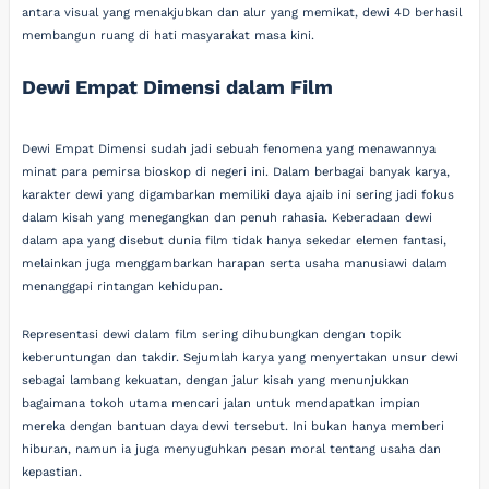
antara visual yang menakjubkan dan alur yang memikat, dewi 4D berhasil
membangun ruang di hati masyarakat masa kini.
Dewi Empat Dimensi dalam Film
Dewi Empat Dimensi sudah jadi sebuah fenomena yang menawannya
minat para pemirsa bioskop di negeri ini. Dalam berbagai banyak karya,
karakter dewi yang digambarkan memiliki daya ajaib ini sering jadi fokus
dalam kisah yang menegangkan dan penuh rahasia. Keberadaan dewi
dalam apa yang disebut dunia film tidak hanya sekedar elemen fantasi,
melainkan juga menggambarkan harapan serta usaha manusiawi dalam
menanggapi rintangan kehidupan.
Representasi dewi dalam film sering dihubungkan dengan topik
keberuntungan dan takdir. Sejumlah karya yang menyertakan unsur dewi
sebagai lambang kekuatan, dengan jalur kisah yang menunjukkan
bagaimana tokoh utama mencari jalan untuk mendapatkan impian
mereka dengan bantuan daya dewi tersebut. Ini bukan hanya memberi
hiburan, namun ia juga menyuguhkan pesan moral tentang usaha dan
kepastian.