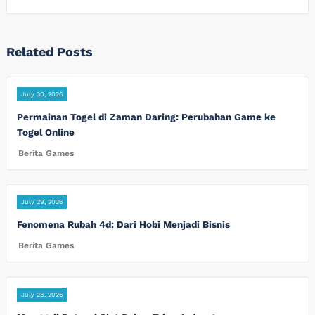
Related Posts
July 30, 2026
Permainan Togel di Zaman Daring: Perubahan Game ke
Togel Online
Berita Games
July 29, 2026
Fenomena Rubah 4d: Dari Hobi Menjadi Bisnis
Berita Games
July 28, 2026