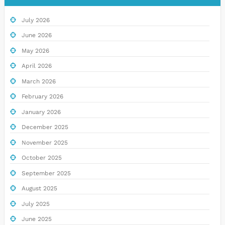
July 2026
June 2026
May 2026
April 2026
March 2026
February 2026
January 2026
December 2025
November 2025
October 2025
September 2025
August 2025
July 2025
June 2025