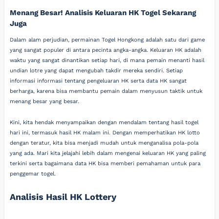
Menang Besar! Analisis Keluaran HK Togel Sekarang
Juga
Dalam alam perjudian, permainan Togel Hongkong adalah satu dari game
yang sangat populer di antara pecinta angka-angka. Keluaran HK adalah
waktu yang sangat dinantikan setiap hari, di mana pemain menanti hasil
undian lotre yang dapat mengubah takdir mereka sendiri. Setiap
informasi informasi tentang pengeluaran HK serta data HK sangat
berharga, karena bisa membantu pemain dalam menyusun taktik untuk
menang besar yang besar.
Kini, kita hendak menyampaikan dengan mendalam tentang hasil togel
hari ini, termasuk hasil HK malam ini. Dengan memperhatikan HK lotto
dengan teratur, kita bisa menjadi mudah untuk menganalisa pola-pola
yang ada. Mari kita jelajahi lebih dalam mengenai keluaran HK yang paling
terkini serta bagaimana data HK bisa memberi pemahaman untuk para
penggemar togel.
Analisis Hasil HK Lottery