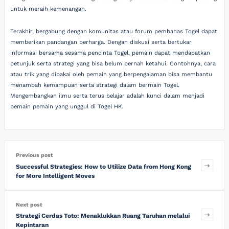
untuk meraih kemenangan.
Terakhir, bergabung dengan komunitas atau forum pembahas Togel dapat
memberikan pandangan berharga. Dengan diskusi serta bertukar
informasi bersama sesama pencinta Togel, pemain dapat mendapatkan
petunjuk serta strategi yang bisa belum pernah ketahui. Contohnya, cara
atau trik yang dipakai oleh pemain yang berpengalaman bisa membantu
menambah kemampuan serta strategi dalam bermain Togel.
Mengembangkan ilmu serta terus belajar adalah kunci dalam menjadi
pemain pemain yang unggul di Togel HK.
Previous post
Successful Strategies: How to Utilize Data from Hong Kong
for More Intelligent Moves
Next post
Strategi Cerdas Toto: Menaklukkan Ruang Taruhan melalui
Kepintaran