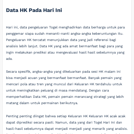
Data HK Pada Hari Ini
Hari ini, data pengeluaran Togel menghadirkan data berharga untuk para
penggemar siapa sudah menanti-nanti angka-angka keberuntungan itu.
Pengeluaran HK tercatat menunjukkan data yang jadi referensi bagi
analisis lebih lanjut. Data HK yang ada amat bermanfaat bagi para yang
ingin melakukan prediksi atau mengevaluasi hasil hasil sebelumnya yang
ada.
Secara spesifik, angka-angka yang dikeluarkan pada sesi HK malam ini
bisa menjadi acuan yang bermanfaat bermanfaat. Banyak pemain yang
mencari pola atau tren yang muncul dari Keluaran HK terdahulu untuk
untuk meningkatkan peluang di masa mendatang. Dengan cara
memperhatikan Data HK, pemain pemain merancang strategi yang lebih
matang dalam untuk permainan berikutnya.
Penting penting diingat bahwa setiap Keluaran HK Keluaran HK acak acak
dapat diprediksi secara pasti. Namun, data yang dari Togel Hari Ini dan
hasil-hasil sebelumnya dapat menjadi menjadi yang menarik yang analisis.