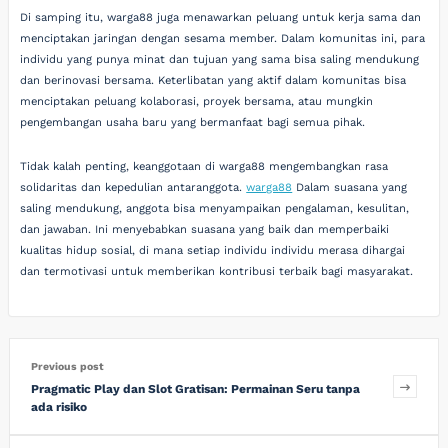
Di samping itu, warga88 juga menawarkan peluang untuk kerja sama dan
menciptakan jaringan dengan sesama member. Dalam komunitas ini, para
individu yang punya minat dan tujuan yang sama bisa saling mendukung
dan berinovasi bersama. Keterlibatan yang aktif dalam komunitas bisa
menciptakan peluang kolaborasi, proyek bersama, atau mungkin
pengembangan usaha baru yang bermanfaat bagi semua pihak.
Tidak kalah penting, keanggotaan di warga88 mengembangkan rasa
solidaritas dan kepedulian antaranggota.
warga88
Dalam suasana yang
saling mendukung, anggota bisa menyampaikan pengalaman, kesulitan,
dan jawaban. Ini menyebabkan suasana yang baik dan memperbaiki
kualitas hidup sosial, di mana setiap individu individu merasa dihargai
dan termotivasi untuk memberikan kontribusi terbaik bagi masyarakat.
Previous post
Pragmatic Play dan Slot Gratisan: Permainan Seru tanpa
ada risiko