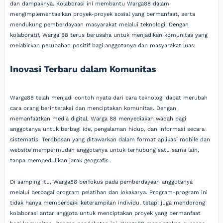
dan dampaknya. Kolaborasi ini membantu Warga88 dalam
mengimplementasikan proyek-proyek sosial yang bermanfaat, serta
mendukung pemberdayaan masyarakat melalui teknologi. Dengan
kolaboratif, Warga 88 terus berusaha untuk menjadikan komunitas yang
melahirkan perubahan positif bagi anggotanya dan masyarakat luas.
Inovasi Terbaru dalam Komunitas
Warga88 telah menjadi contoh nyata dari cara teknologi dapat merubah
cara orang berinteraksi dan menciptakan komunitas. Dengan
memanfaatkan media digital, Warga 88 menyediakan wadah bagi
anggotanya untuk berbagi ide, pengalaman hidup, dan informasi secara
sistematis. Terobosan yang ditawarkan dalam format aplikasi mobile dan
website mempermudah anggotanya untuk terhubung satu sama lain,
tanpa mempedulikan jarak geografis.
Di samping itu, Warga88 berfokus pada pemberdayaan anggotanya
melalui berbagai program pelatihan dan lokakarya. Program-program ini
tidak hanya memperbaiki keterampilan individu, tetapi juga mendorong
kolaborasi antar anggota untuk menciptakan proyek yang bermanfaat