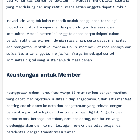
bagi komunitas. Dengan pendekatan ini, Warga88 menciptakan suasana
yang mendukung dan inspiratif di mana setiap anggota dapat tumbuh.
Inovasi lain yang tak kalah menarik adalah penggunaan teknologi
blockchain untuk transparansi dan perlindungan transaksi dalam
komunitas. Melalui sistem ini, anggota dapat berpartisipasi dalam
beragam aktivitas ekonomi dengan rasa aman, serta dapat memantau
dan mengawasi kontribusi mereka. Hal ini memperkuat rasa percaya dan
solidaritas antar anggota, menjadikan Warga 88 sebagai contoh
komunitas digital yang sustainable di masa depan.
Keuntungan untuk Member
Keanggotaan dalam komunitas warga 88 memberikan banyak manfaat
yang dapat meningkatkan kualitas hidup anggotanya. Salah satu manfaat
penting adalah akses ke data dan pengetahuan yang relevan dengan
perkembangan teknologi dan dan transformasi digital. Anggota bisa
berpartisipasi berbagai pelatihan, seminar daring, dan forum yang
diselenggarakan oleh komunitas, agar mereka bisa tetap belajar dan
beradaptasi dengan transformasi zaman.