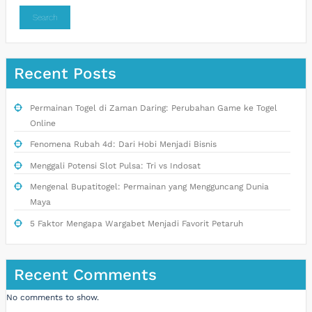
Search
Recent Posts
Permainan Togel di Zaman Daring: Perubahan Game ke Togel
Online
Fenomena Rubah 4d: Dari Hobi Menjadi Bisnis
Menggali Potensi Slot Pulsa: Tri vs Indosat
Mengenal Bupatitogel: Permainan yang Mengguncang Dunia
Maya
5 Faktor Mengapa Wargabet Menjadi Favorit Petaruh
Recent Comments
No comments to show.