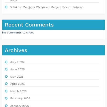
5 Faktor Mengapa Wargabet Menjadi Favorit Petaruh
Recent Comments
No comments to show.
Archives
July 2026
June 2026
May 2026
April 2026
March 2026
February 2026
January 2026