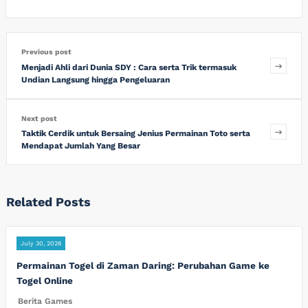
Previous post
Menjadi Ahli dari Dunia SDY : Cara serta Trik termasuk
Undian Langsung hingga Pengeluaran
Next post
Taktik Cerdik untuk Bersaing Jenius Permainan Toto serta
Mendapat Jumlah Yang Besar
Related Posts
July 30, 2026
Permainan Togel di Zaman Daring: Perubahan Game ke
Togel Online
Berita Games