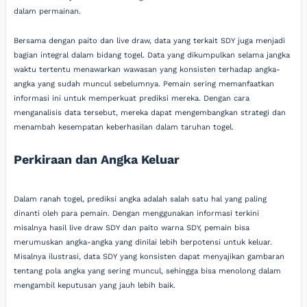
dalam permainan.
Bersama dengan paito dan live draw, data yang terkait SDY juga menjadi
bagian integral dalam bidang togel. Data yang dikumpulkan selama jangka
waktu tertentu menawarkan wawasan yang konsisten terhadap angka-
angka yang sudah muncul sebelumnya. Pemain sering memanfaatkan
informasi ini untuk memperkuat prediksi mereka. Dengan cara
menganalisis data tersebut, mereka dapat mengembangkan strategi dan
menambah kesempatan keberhasilan dalam taruhan togel.
Perkiraan dan Angka Keluar
Dalam ranah togel, prediksi angka adalah salah satu hal yang paling
dinanti oleh para pemain. Dengan menggunakan informasi terkini
misalnya hasil live draw SDY dan paito warna SDY, pemain bisa
merumuskan angka-angka yang dinilai lebih berpotensi untuk keluar.
Misalnya ilustrasi, data SDY yang konsisten dapat menyajikan gambaran
tentang pola angka yang sering muncul, sehingga bisa menolong dalam
mengambil keputusan yang jauh lebih baik.