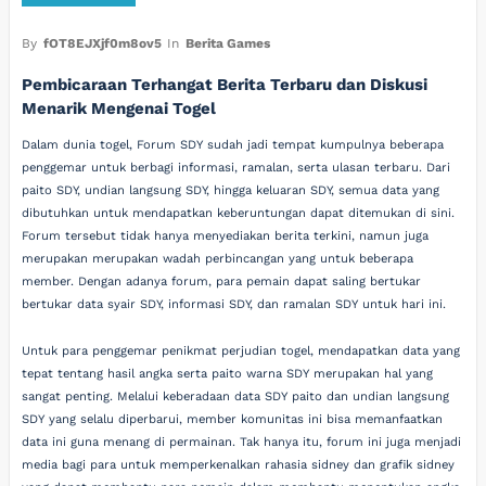
By
fOT8EJXjf0m8ov5
In
Berita Games
Pembicaraan Terhangat Berita Terbaru dan Diskusi
Menarik Mengenai Togel
Dalam dunia togel, Forum SDY sudah jadi tempat kumpulnya beberapa
penggemar untuk berbagi informasi, ramalan, serta ulasan terbaru. Dari
paito SDY, undian langsung SDY, hingga keluaran SDY, semua data yang
dibutuhkan untuk mendapatkan keberuntungan dapat ditemukan di sini.
Forum tersebut tidak hanya menyediakan berita terkini, namun juga
merupakan merupakan wadah perbincangan yang untuk beberapa
member. Dengan adanya forum, para pemain dapat saling bertukar
bertukar data syair SDY, informasi SDY, dan ramalan SDY untuk hari ini.
Untuk para penggemar penikmat perjudian togel, mendapatkan data yang
tepat tentang hasil angka serta paito warna SDY merupakan hal yang
sangat penting. Melalui keberadaan data SDY paito dan undian langsung
SDY yang selalu diperbarui, member komunitas ini bisa memanfaatkan
data ini guna menang di permainan. Tak hanya itu, forum ini juga menjadi
media bagi para untuk memperkenalkan rahasia sidney dan grafik sidney