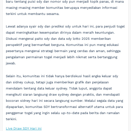
baru tentang puisi sdy dan nomor sdy pun menjadi topik panas, di mana
masing-masing member komunitas berupaya menyediakan informasi
terkini untuk membantu sesama.
Lewat adanya syair sdy dan prediksi sdy untuk hari ini, para penjudi togel
dapat meningkatkan kesempatan dirinya dalam meraih keuntungan.
Diskusi mengenai paito sdy dan data sdy lotto 2025 memberikan
perspektif yang bermanfaat berguna. Komunitas ini pun meng edukasi
pesertanya mengenai strategi bermain yang cerdas dan aman, sehingga
pengalaman permainan togel menjadi lebih nikmat serta bertanggung
jawab.
Selain itu, komunitas ini tidak hanya berdiskusi hasil angka keluar sdy
dan sidney cukup, tetapi juga memberikan grafik dan penjelasan
mendalam tentang data keluar sydney. Tidak luput, anggota dapat
mengikuti siaran langsung draw sydney dengan praktis, dan mendapati
bocoran sidney hari ini secara langsung sumber. Melalui segala data yang
dipaparkan, komunitas SDY bertransformasi alternatif utama untuk para
penggemar togel yang ingin selalu up-to-date pada berita dan ramalan
terkini.
Live Draw SDY Hari Ini