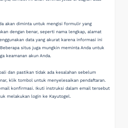
 akan diminta untuk mengisi formulir yang
lukan dengan benar, seperti nama lengkap, alamat
enggunakan data yang akurat karena informasi ini
. Beberapa situs juga mungkin meminta Anda untuk
aga keamanan akun Anda.
bali dan pastikan tidak ada kesalahan sebelum
nar, klik tombol untuk menyelesaikan pendaftaran.
ail konfirmasi. Ikuti instruksi dalam email tersebut
uk melakukan login ke Kayutogel.