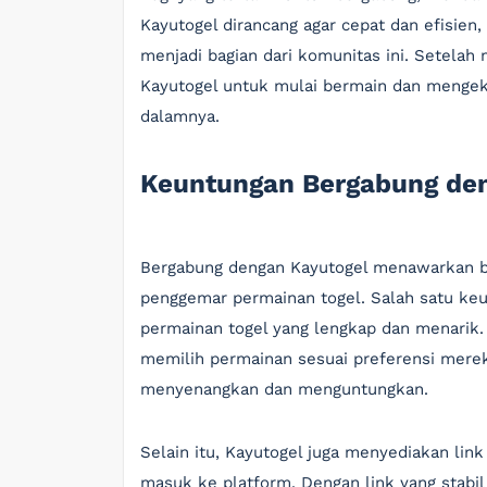
Kayutogel dirancang agar cepat dan efisien
menjadi bagian dari komunitas ini. Setelah
Kayutogel untuk mulai bermain dan mengeksp
dalamnya.
Keuntungan Bergabung de
Bergabung dengan Kayutogel menawarkan be
penggemar permainan togel. Salah satu keu
permainan togel yang lengkap dan menarik.
memilih permainan sesuai preferensi mere
menyenangkan dan menguntungkan.
Selain itu, Kayutogel juga menyediakan l
masuk ke platform. Dengan link yang stabi