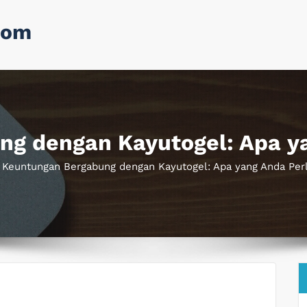
com
g dengan Kayutogel: Apa y
»
Keuntungan Bergabung dengan Kayutogel: Apa yang Anda Per