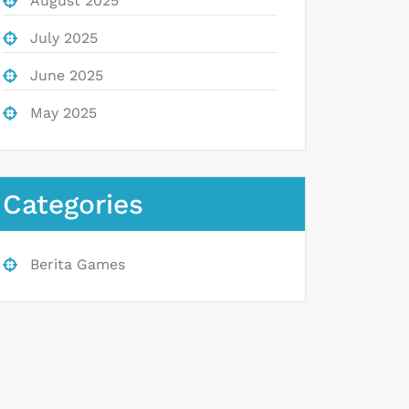
August 2025
July 2025
June 2025
May 2025
Categories
Berita Games