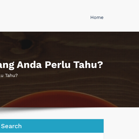
Home
ang Anda Perlu Tahu?
lu Tahu?
Search