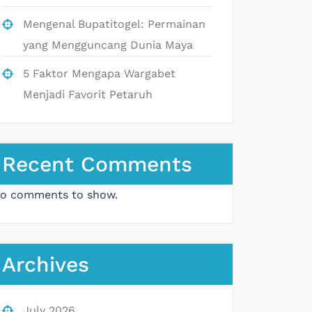
Mengenal Bupatitogel: Permainan
yang Mengguncang Dunia Maya
5 Faktor Mengapa Wargabet
Menjadi Favorit Petaruh
Recent Comments
o comments to show.
Archives
July 2026