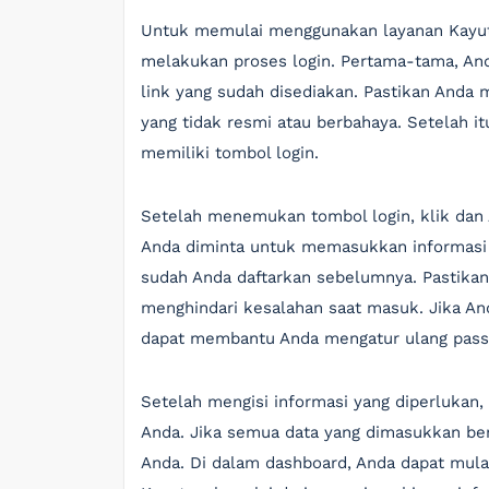
Untuk memulai menggunakan layanan Kayuto
melakukan proses login. Pertama-tama, And
link yang sudah disediakan. Pastikan Anda 
yang tidak resmi atau berbahaya. Setelah i
memiliki tombol login.
Setelah menemukan tombol login, klik dan 
Anda diminta untuk memasukkan informasi
sudah Anda daftarkan sebelumnya. Pastik
menghindari kesalahan saat masuk. Jika An
dapat membantu Anda mengatur ulang pas
Setelah mengisi informasi yang diperlukan
Anda. Jika semua data yang dimasukkan be
Anda. Di dalam dashboard, Anda dapat mula