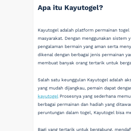
Apa itu Kayutogel?
Kayutogel adalah platform permainan togel 
masyarakat. Dengan menggunakan sistem ya
pengalaman bermain yang aman serta menye
dikenal dengan berbagai jenis permainan y
membuat banyak orang tertarik untuk berg
Salah satu keunggulan Kayutogel adalah ak
yang mudah dijangkau, pemain dapat dengan
kayutogel
Prosesnya yang sederhana memun
berbagai permainan dan hadiah yang ditawa
peruntungan dalam togel, Kayutogel bisa men
Bagi yang tertarik untuk bergabung, mendaf