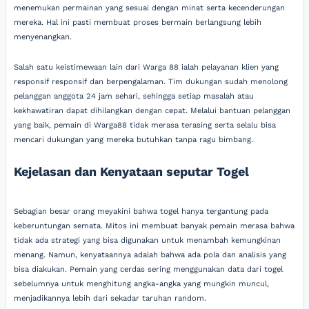
menemukan permainan yang sesuai dengan minat serta kecenderungan
mereka. Hal ini pasti membuat proses bermain berlangsung lebih
menyenangkan.
Salah satu keistimewaan lain dari Warga 88 ialah pelayanan klien yang
responsif responsif dan berpengalaman. Tim dukungan sudah menolong
pelanggan anggota 24 jam sehari, sehingga setiap masalah atau
kekhawatiran dapat dihilangkan dengan cepat. Melalui bantuan pelanggan
yang baik, pemain di Warga88 tidak merasa terasing serta selalu bisa
mencari dukungan yang mereka butuhkan tanpa ragu bimbang.
Kejelasan dan Kenyataan seputar Togel
Sebagian besar orang meyakini bahwa togel hanya tergantung pada
keberuntungan semata. Mitos ini membuat banyak pemain merasa bahwa
tidak ada strategi yang bisa digunakan untuk menambah kemungkinan
menang. Namun, kenyataannya adalah bahwa ada pola dan analisis yang
bisa diakukan. Pemain yang cerdas sering menggunakan data dari togel
sebelumnya untuk menghitung angka-angka yang mungkin muncul,
menjadikannya lebih dari sekadar taruhan random.