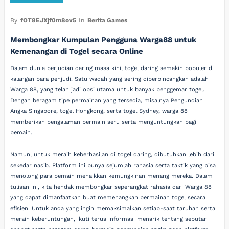
By
fOT8EJXjf0m8ov5
In
Berita Games
Membongkar Kumpulan Pengguna Warga88 untuk
Kemenangan di Togel secara Online
Dalam dunia perjudian daring masa kini, togel daring semakin populer di
kalangan para penjudi. Satu wadah yang sering diperbincangkan adalah
Warga 88, yang telah jadi opsi utama untuk banyak penggemar togel.
Dengan beragam tipe permainan yang tersedia, misalnya Pengundian
Angka Singapore, togel Hongkong, serta togel Sydney, warga 88
memberikan pengalaman bermain seru serta menguntungkan bagi
pemain.
Namun, untuk meraih keberhasilan di togel daring, dibutuhkan lebih dari
sekedar nasib. Platform ini punya sejumlah rahasia serta taktik yang bisa
menolong para pemain menaikkan kemungkinan menang mereka. Dalam
tulisan ini, kita hendak membongkar seperangkat rahasia dari Warga 88
yang dapat dimanfaatkan buat memenangkan permainan togel secara
efisien. Untuk anda yang ingin memaksimalkan setiap-saat taruhan serta
meraih keberuntungan, ikuti terus informasi menarik tentang seputar