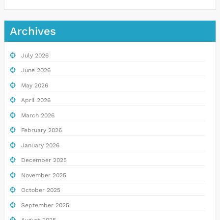
Archives
July 2026
June 2026
May 2026
April 2026
March 2026
February 2026
January 2026
December 2025
November 2025
October 2025
September 2025