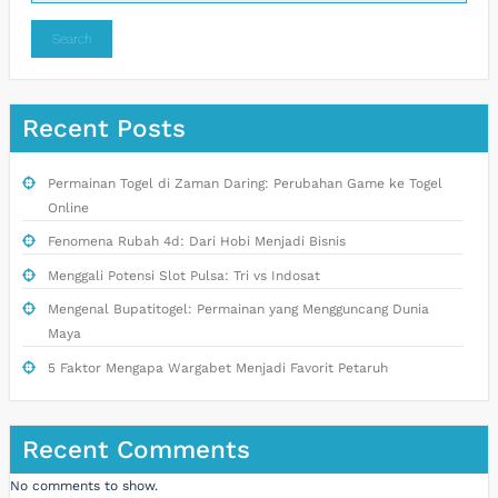
Search
Recent Posts
Permainan Togel di Zaman Daring: Perubahan Game ke Togel
Online
Fenomena Rubah 4d: Dari Hobi Menjadi Bisnis
Menggali Potensi Slot Pulsa: Tri vs Indosat
Mengenal Bupatitogel: Permainan yang Mengguncang Dunia
Maya
5 Faktor Mengapa Wargabet Menjadi Favorit Petaruh
Recent Comments
No comments to show.