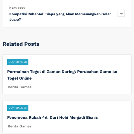
Next post
Kompetisi Rubah4d: Siapa yang Akan Memenangkan Gelar
Juara?
Related Posts
July 30, 2026
Permainan Togel di Zaman Daring: Perubahan Game ke
Togel Online
Berita Games
July 29, 2026
Fenomena Rubah 4d: Dari Hobi Menjadi Bisnis
Berita Games