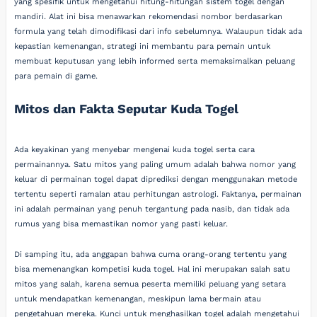
yang spesifik untuk mengetahui hitung-hitungan sistem togel dengan
mandiri. Alat ini bisa menawarkan rekomendasi nombor berdasarkan
formula yang telah dimodifikasi dari info sebelumnya. Walaupun tidak ada
kepastian kemenangan, strategi ini membantu para pemain untuk
membuat keputusan yang lebih informed serta memaksimalkan peluang
para pemain di game.
Mitos dan Fakta Seputar Kuda Togel
Ada keyakinan yang menyebar mengenai kuda togel serta cara
permainannya. Satu mitos yang paling umum adalah bahwa nomor yang
keluar di permainan togel dapat diprediksi dengan menggunakan metode
tertentu seperti ramalan atau perhitungan astrologi. Faktanya, permainan
ini adalah permainan yang penuh tergantung pada nasib, dan tidak ada
rumus yang bisa memastikan nomor yang pasti keluar.
Di samping itu, ada anggapan bahwa cuma orang-orang tertentu yang
bisa memenangkan kompetisi kuda togel. Hal ini merupakan salah satu
mitos yang salah, karena semua peserta memiliki peluang yang setara
untuk mendapatkan kemenangan, meskipun lama bermain atau
pengetahuan mereka. Kunci untuk menghasilkan togel adalah mengetahui