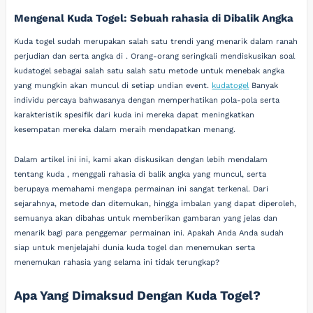
Mengenal Kuda Togel: Sebuah rahasia di Dibalik Angka
Kuda togel sudah merupakan salah satu trendi yang menarik dalam ranah
perjudian dan serta angka di . Orang-orang seringkali mendiskusikan soal
kudatogel sebagai salah satu salah satu metode untuk menebak angka
yang mungkin akan muncul di setiap undian event.
kudatogel
Banyak
individu percaya bahwasanya dengan memperhatikan pola-pola serta
karakteristik spesifik dari kuda ini mereka dapat meningkatkan
kesempatan mereka dalam meraih mendapatkan menang.
Dalam artikel ini ini, kami akan diskusikan dengan lebih mendalam
tentang kuda , menggali rahasia di balik angka yang muncul, serta
berupaya memahami mengapa permainan ini sangat terkenal. Dari
sejarahnya, metode dan ditemukan, hingga imbalan yang dapat diperoleh,
semuanya akan dibahas untuk memberikan gambaran yang jelas dan
menarik bagi para penggemar permainan ini. Apakah Anda Anda sudah
siap untuk menjelajahi dunia kuda togel dan menemukan serta
menemukan rahasia yang selama ini tidak terungkap?
Apa Yang Dimaksud Dengan Kuda Togel?