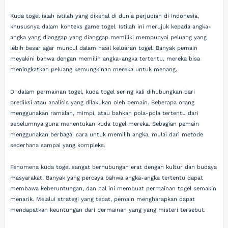
Kuda togel ialah istilah yang dikenal di dunia perjudian di Indonesia,
khususnya dalam konteks game togel. Istilah ini merujuk kepada angka-
angka yang dianggap yang dianggap memiliki mempunyai peluang yang
lebih besar agar muncul dalam hasil keluaran togel. Banyak pemain
meyakini bahwa dengan memilih angka-angka tertentu, mereka bisa
meningkatkan peluang kemungkinan mereka untuk menang.
Di dalam permainan togel, kuda togel sering kali dihubungkan dari
prediksi atau analisis yang dilakukan oleh pemain. Beberapa orang
menggunakan ramalan, mimpi, atau bahkan pola-pola tertentu dari
sebelumnya guna menentukan kuda togel mereka. Sebagian pemain
menggunakan berbagai cara untuk memilih angka, mulai dari metode
sederhana sampai yang kompleks.
Fenomena kuda togel sangat berhubungan erat dengan kultur dan budaya
masyarakat. Banyak yang percaya bahwa angka-angka tertentu dapat
membawa keberuntungan, dan hal ini membuat permainan togel semakin
menarik. Melalui strategi yang tepat, pemain mengharapkan dapat
mendapatkan keuntungan dari permainan yang yang misteri tersebut.