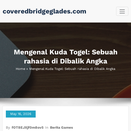
Skip
coveredbridgeglades.com
to
content
Mengenal Kuda Togel: Sebuah
rahasia di Dibalik Angka
Home
»
Mengenal Kuda Togel: Sebuah rahasia di Dibalik Angka
May 16, 2026
By
fOT8EJXjf0m8ov5
In
Berita Games