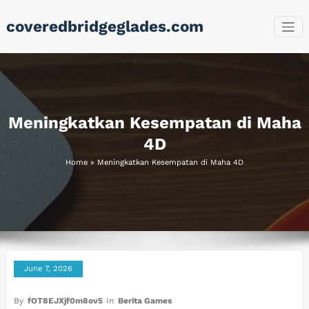
Skip
coveredbridgeglades.com
to
content
Meningkatkan Kesempatan di Maha
4D
Home
»
Meningkatkan Kesempatan di Maha 4D
June 7, 2026
By
fOT8EJXjf0m8ov5
In
Berita Games