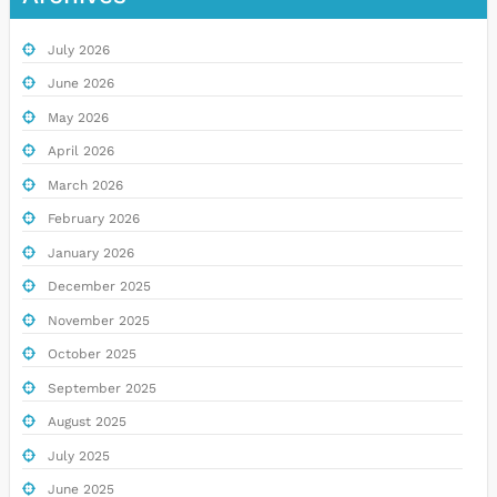
July 2026
June 2026
May 2026
April 2026
March 2026
February 2026
January 2026
December 2025
November 2025
October 2025
September 2025
August 2025
July 2025
June 2025