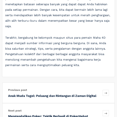
menetapkan batasan seberapa banyak yang dapat dapat Anda habiskan
pada setiap permainan. Dengan cara, kita dapat bermain lebih lama lagi
serta mendapatkan lebih banyak kesempatan untuk meraih penghargaan,
alih-alih terburu-buru dalam menempatkan besar yang besar hanya saja
saja.
Terakhir, bergabung ke kelompok maupun situs para pemain Maha 4D
dapat menjadi sumber informasi yang berguna berguna. Di sana, Anda
bisa salurkan strategi, tips, serta pengalaman dengan anggota lainnya.
Pengetahuan kolektif dari berbagai berbagai anggota masyarakat bisa
menolong menambah pengetahuan kita mengenai bagaimana kerja
permainan serta cara mengoptimalkan peluang kita.
Previous post
Anak Muda Togel: Peluang dan Rintangan di Zaman Digital
Next post
Mengendalikan Poker: Taktik Berhasil di PokerHebat