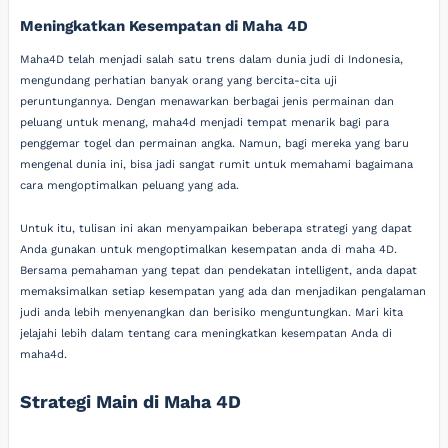
Meningkatkan Kesempatan di Maha 4D
Maha4D telah menjadi salah satu trens dalam dunia judi di Indonesia,
mengundang perhatian banyak orang yang bercita-cita uji
peruntungannya. Dengan menawarkan berbagai jenis permainan dan
peluang untuk menang, maha4d menjadi tempat menarik bagi para
penggemar togel dan permainan angka. Namun, bagi mereka yang baru
mengenal dunia ini, bisa jadi sangat rumit untuk memahami bagaimana
cara mengoptimalkan peluang yang ada.
Untuk itu, tulisan ini akan menyampaikan beberapa strategi yang dapat
Anda gunakan untuk mengoptimalkan kesempatan anda di maha 4D.
Bersama pemahaman yang tepat dan pendekatan intelligent, anda dapat
memaksimalkan setiap kesempatan yang ada dan menjadikan pengalaman
judi anda lebih menyenangkan dan berisiko menguntungkan. Mari kita
jelajahi lebih dalam tentang cara meningkatkan kesempatan Anda di
maha4d.
Strategi Main di Maha 4D