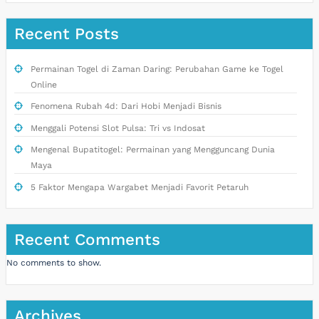
Recent Posts
Permainan Togel di Zaman Daring: Perubahan Game ke Togel
Online
Fenomena Rubah 4d: Dari Hobi Menjadi Bisnis
Menggali Potensi Slot Pulsa: Tri vs Indosat
Mengenal Bupatitogel: Permainan yang Mengguncang Dunia
Maya
5 Faktor Mengapa Wargabet Menjadi Favorit Petaruh
Recent Comments
No comments to show.
Archives