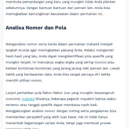
membuka pemandangan yang baru yang mungkin tidak Anda pikirkan
sebelumnya. Dengan bantuan bantuan dari pemain lain, Anda bisa
meningkatkan kemungkinan kesuksesan dalam permainan ini.
Analisa Nomor dan Pola
Menganalisis nomor serta tanda dalam permainan maha4d menjadi
langkah krusial agar meningkatkan peluang Anda. Melalui mengamati
hasil-hasil yang lalu, Anda dapat mengidentifikasi pola spesifik yang
mungkin terjadi. Ini mencakup angka-angka yang sering muncul atau
bahkan kombinasi kombinasi yang jarang jarang oleh pemain lain. Lewat
taktik yang berdasarkan data, Anda bisa sangat percaya diri ketika
memilih pilihan nomor.
Lanjut perhatikan pula faktor-faktor luar yang mungkin berpengaruh
outcome.
maha4d
Misalnya, beberapa pegarah meyakini bahwa waktu
tertentu atau tanggal spesifik dapat membawa nasib baik.
Menggabungkan analisis nomor dengan insting serta pengalaman bisa
memberikan perspektif yang lebih luas besar. Hal ini tidak hanya
menambah kegamangan variasi Anda, tetapi juga membuat proses