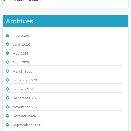
Archives
July 2026
June 2026
May 2026
April 2026
March 2026
February 2026
January 2026
December 2025
November 2025
October 2025
September 2025