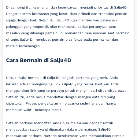
Di samping itu, keamanan dan kepercayaan menjadi prioritas di Salju4D.
Dengan sistem keamanan yang ketat, data pribadi dan transaksi pemain
dijaga dengan baik. Selain itu, Salju4D juga memberikan pelayanan
pelanggan yang responsif, siap membantu setiap pertanyaan atau
masalah yang dihadapi pemain. Ini menambah rasa nyaman saat bermain
di togel Salju4D, membuat pemain bisa fokus pada permainan dan
meraih kemenangan.
Cara Bermain di Salju4D
Untuk mulai bermain di Salju4D, langkah pertama yang perlu Anda
lakukan adalah mengunjungi link salju4d yang resmi. Pastikan Anda
menggunakan link yang terpercaya untuk menghindari situs-situs palsu.
Setelah itu, Anda harus mendaftar dengan mengisi data diri yang
diperlukan. Proses pendaftaran ini biasanya sederhana dan hanya
memakan waktu beberapa menit.
Setelah berhasil mendaftar, Anda bisa melakukan deposit untuk
mendapatkan saldo yang digunakan dalam permainan. Salju4D
menawarkan berbagai metode pembayaran yang memudahkan pemain