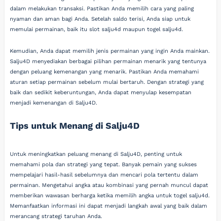
dalam melakukan transaksi. Pastikan Anda memilih cara yang paling
nyaman dan aman bagi Anda. Setelah saldo terisi, Anda siap untuk
memulai permainan, baik itu slot salju4d maupun togel salju4d.
Kemudian, Anda dapat memilih jenis permainan yang ingin Anda mainkan.
Salju4D menyediakan berbagai pilihan permainan menarik yang tentunya
dengan peluang kemenangan yang menarik. Pastikan Anda memahami
aturan setiap permainan sebelum mulai bertaruh. Dengan strategi yang
baik dan sedikit keberuntungan, Anda dapat menyulap kesempatan
menjadi kemenangan di Salju4D.
Tips untuk Menang di Salju4D
Untuk meningkatkan peluang menang di Salju4D, penting untuk
memahami pola dan strategi yang tepat. Banyak pemain yang sukses
mempelajari hasil-hasil sebelumnya dan mencari pola tertentu dalam
permainan. Mengetahui angka atau kombinasi yang pernah muncul dapat
memberikan wawasan berharga ketika memilih angka untuk togel salju4d.
Memanfaatkan informasi ini dapat menjadi langkah awal yang baik dalam
merancang strategi taruhan Anda.