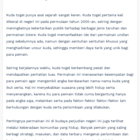
Kuda togel punya asal sejarah sangat keren. Kuda togel pertama kali
dikenal di negeri ini pada permulaan tahun 2000-an, seiring dengan
meningkatnya ketertarikan publik terhadap berbagai jenis taruhan dan
permainan lotere. Kuda togel memanfaatkan ide dari permainan undian
yang sebelumnya ada, namun dengan sentuhan sentuhan khusus yang
menghadirkan unsur kuda, sehingga memberi daya tarik yang unik bagi
para pemain.
Seiring berjalannya waktu, kuda togel berkembang pesat dan
mendapatkan perhatian luas. Permainan ini menawarkan kesempatan bagi
para pemain agar mengambil angka berdasarkan nama-nama kuda yang
ikut serta. Hal ini menyebabkan suasana yang lebih hidup serta
menyenangkan, karena itu para pemain tidak cuma bergantung hanya
pada angka saja, melainkan serta pada faktor-faktor faktor-faktor lain
berhubungan dengan kuda serta perlombaan yang dilakukan.
Pentingnya permainan ini di budaya perjudian negeri ini juga terlihat
melalui keberadaan komunitas yang hidup. Banyak pemain yang saling
berbagi strategi, masukan, dan data terbaru mengenai perlombaan dan