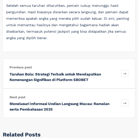
Setelah semua taruhan ditaruhkan, pemain cukup menunggu hasil
pengundian. Hasil biasanya disiarkan secara langsung, dan pemain dapat
memeriksa apakah angka yang mereka pilih sudah keluar. Di sini, penting
untuk memantau hasilnya dan mengetahui bagaimana hadiah akan
disebarkan, termasuk potensi jackpot yang bisa didapatkan jika semua
angka yang dipilih benar.
Previous post
Taruhan Bola: Strategi Terbaik untuk Mendapatkan
Kemenangan Signifikan di Platform SBOBET
Next post
Menelusuri Informasi Undian Langsung Macau: Ramalan
serta Pembahasan 2025
Related Posts