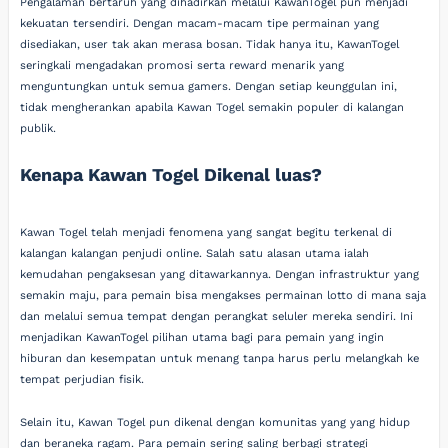
Pengalaman bertaruh yang dihadirkan melalui KawanTogel pun menjadi
kekuatan tersendiri. Dengan macam-macam tipe permainan yang
disediakan, user tak akan merasa bosan. Tidak hanya itu, KawanTogel
seringkali mengadakan promosi serta reward menarik yang
menguntungkan untuk semua gamers. Dengan setiap keunggulan ini,
tidak mengherankan apabila Kawan Togel semakin populer di kalangan
publik.
Kenapa Kawan Togel Dikenal luas?
Kawan Togel telah menjadi fenomena yang sangat begitu terkenal di
kalangan kalangan penjudi online. Salah satu alasan utama ialah
kemudahan pengaksesan yang ditawarkannya. Dengan infrastruktur yang
semakin maju, para pemain bisa mengakses permainan lotto di mana saja
dan melalui semua tempat dengan perangkat seluler mereka sendiri. Ini
menjadikan KawanTogel pilihan utama bagi para pemain yang ingin
hiburan dan kesempatan untuk menang tanpa harus perlu melangkah ke
tempat perjudian fisik.
Selain itu, Kawan Togel pun dikenal dengan komunitas yang yang hidup
dan beraneka ragam. Para pemain sering saling berbagi strategi