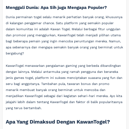
Menggali Dunia: Apa Sih juga Mengapa Populer?
Dunia permainan togel selalu menarik perhatian banyak orang, khususnya
di kalangan penggemar chance. Satu platform yang semakin populer
dalam komunitas ini adalah Kawan Togel. Melalui berbagai fitur unggulan
dan promosi yang menggiurkan, KawanTogel telah menjadi pilihan utama
bagi beberapa pemain yang ingin mencoba peruntungan mereka. Namun,
apa sebenarnya dan mengapa semakin banyak orang yang berminat untuk
bergabung?
KawanTogel menawarkan pengalaman gaming yang berbeda dibandingkan
dengan lainnya. Melalui antarmuka yang ramah pengguna dan beraneka
jenis games togel, platform ini sukses menciptakan suasana yang fun dan
seru bagi anggotanya. Tambahan pula, tawaran bonus dan promo
menarik membuat banyak orang berminat untuk mencoba dan
menjadikan KawanTogel sebagai dari kegiatan sehari-hari mereka. Ayo kita
jelajahi lebih dalam tentang KawanTogel dan faktor di balik popularitasnya
yang terus bertambah.
Apa Yang Dimaksud Dengan KawanTogel?