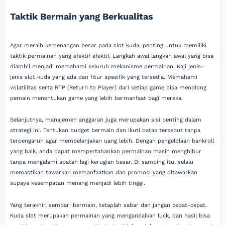
Taktik Bermain yang Berkualitas
Agar meraih kemenangan besar pada slot kuda, penting untuk memiliki
taktik permainan yang efektif efektif. Langkah awal langkah awal yang bisa
diambil menjadi memahami seluruh mekanisme permainan. Kaji jenis-
jenis slot kuda yang ada dan fitur spesifik yang tersedia. Memahami
volatilitas serta RTP (Return to Player) dari setiap game bisa menolong
pemain menentukan game yang lebih bermanfaat bagi mereka.
Selanjutnya, manajemen anggaran juga merupakan sisi penting dalam
strategi ini. Tentukan budget bermain dan ikuti batas tersebut tanpa
terpengaruh agar membelanjakan uang lebih. Dengan pengelolaan bankroll
yang baik, anda dapat mempertahankan permainan masih menghibur
tanpa mengalami apatah lagi kerugian besar. Di samping itu, selalu
memastikan tawarkan memanfaatkan dan promosi yang ditawarkan
supaya kesempatan menang menjadi lebih tinggi.
Yang terakhir, sembari bermain, tetaplah sabar dan jangan cepat-cepat.
Kuda slot merupakan permainan yang mengandalkan luck, dan hasil bisa