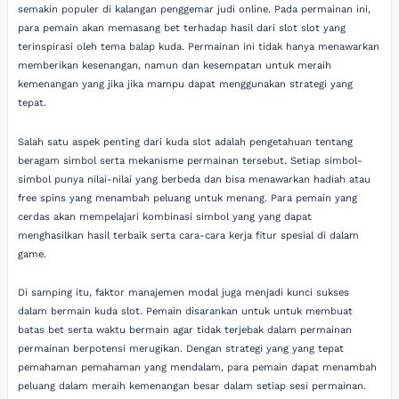
semakin populer di kalangan penggemar judi online. Pada permainan ini,
para pemain akan memasang bet terhadap hasil dari slot slot yang
terinspirasi oleh tema balap kuda. Permainan ini tidak hanya menawarkan
memberikan kesenangan, namun dan kesempatan untuk meraih
kemenangan yang jika jika mampu dapat menggunakan strategi yang
tepat.
Salah satu aspek penting dari kuda slot adalah pengetahuan tentang
beragam simbol serta mekanisme permainan tersebut. Setiap simbol-
simbol punya nilai-nilai yang berbeda dan bisa menawarkan hadiah atau
free spins yang menambah peluang untuk menang. Para pemain yang
cerdas akan mempelajari kombinasi simbol yang yang dapat
menghasilkan hasil terbaik serta cara-cara kerja fitur spesial di dalam
game.
Di samping itu, faktor manajemen modal juga menjadi kunci sukses
dalam bermain kuda slot. Pemain disarankan untuk untuk membuat
batas bet serta waktu bermain agar tidak terjebak dalam permainan
permainan berpotensi merugikan. Dengan strategi yang yang tepat
pemahaman pemahaman yang mendalam, para pemain dapat menambah
peluang dalam meraih kemenangan besar dalam setiap sesi permainan.